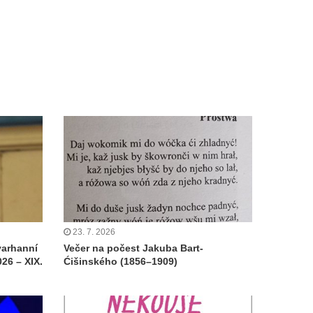
23. 7. 2026
varhanní
Večer na počest Jakuba Bart-
26 – XIX.
Ćišinského (1856–1909)