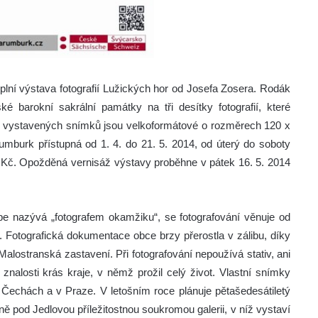
plní výstava fotografií Lužických hor od Josefa Zosera.
Rodák
é barokní sakrální památky na tři desítky fotografií, které
z vystavených snímků jsou velkoformátové o rozměrech 120 x
umburk přístupná od 1. 4. do 21. 5. 2014, od úterý do soboty
 Kč. Opožděná vernisáž výstavy proběhne v pátek 16. 5. 2014
be nazývá „fotografem okamžiku“, se fotografování věnuje od
u. Fotografická dokumentace obce brzy přerostla v zálibu, díky
Malostranská zastavení. Při fotografování nepoužívá stativ, ani
 znalosti krás kraje, v němž prožil celý život. Vlastní snímky
Čechách a v Praze. V letošním roce plánuje pětašedesátiletý
ě pod Jedlovou příležitostnou soukromou galerii, v níž vystaví