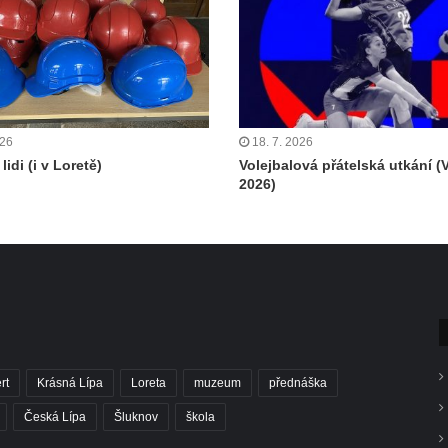
026
18. 7. 2026
lidi (i v Loretě)
Volejbalová přátelská utkání (
2026)
rt
Krásná Lípa
Loreta
muzeum
přednáška
Česká Lípa
Šluknov
škola