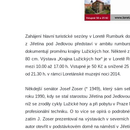
Zahájení hlavní turistické sezóny v Loretě Rumburk do
z Jiřetína pod Jedlovou představí v ambitu rumbursk
dokumentují proměnu krajiny Lužických hor. Některé 
80 cm. Výstava „Krajina Lužických hor“ je v Loretě R
mezi 10.00 až 17.00 h. Vstupné je 50 Kč a snížené 25
od 21.30 h. v rámci Loretánské muzejní noci 2014.
Někdejší senátor Josef Zoser (* 1949), který sám se
roku 1990, kdy se stal starostou Jiřetína pod Jedlovo
níž se zrodily cykly Lužické hory a při pobytu v Praze 
profesionální techniku. O to více se opírá o podrobné
zatím J. Zoser prezentoval na výstavách v severních 
autor otevřít v podstávkovém domě na náměstí v Jiřetín