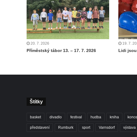
20. 7. 2026
19. 7. 2
Příměstský tábor 13. – 17. 7. 2026
Lidi jsou 
Štítky
basket
divadlo
festival
hudba
kniha
konce
představení
Rumburk
sport
Varnsdorf
výstava