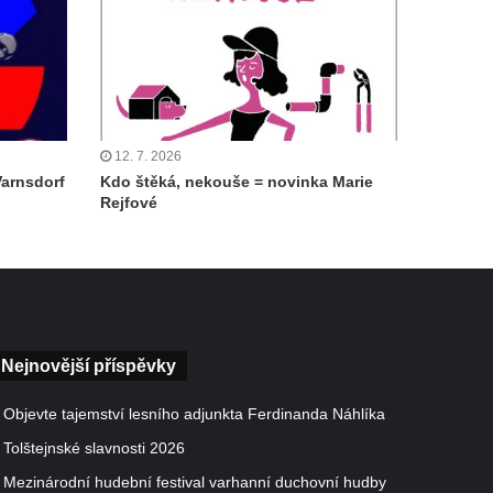
12. 7. 2026
Varnsdorf
Kdo štěká, nekouše = novinka Marie
Rejfové
Nejnovější příspěvky
Objevte tajemství lesního adjunkta Ferdinanda Náhlíka
Tolštejnské slavnosti 2026
Mezinárodní hudební festival varhanní duchovní hudby