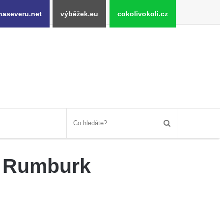
naseveru.net
výběžek.eu
cokolivokoli.cz
tě Rumburk