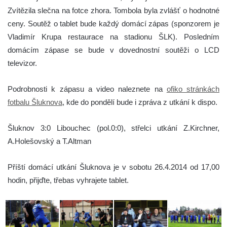
Zvítězila slečna na fotce zhora. Tombola byla zvlášť o hodnotné
ceny. Soutěž o tablet bude každý domácí zápas (sponzorem je
Vladimír Krupa restaurace na stadionu ŠLK). Posledním
domácím zápase se bude v dovednostní soutěži o LCD
televizor.
Podrobnosti k zápasu a video naleznete na
ofiko stránkách
fotbalu Šluknova
, kde do pondělí bude i zpráva z utkání k dispo.
Šluknov 3:0 Libouchec (pol.0:0), střelci utkání Z.Kirchner,
A.Holešovský a T.Altman
Příští domácí utkání Šluknova je v sobotu 26.4.2014 od 17,00
hodin, přijďte, třebas vyhrajete tablet.