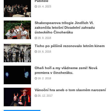
Pábitelé
19. 4. 2023
Shakespearova trilogie Jindřich VI.
zakončila letošní Divadelní zahradu
ústeckého Činoheráku
29. 8. 2018
Ticho po pěšině rezonovalo letním kinem
19. 6. 2018
Oheň hoří a my vládneme zemi! Nová
premiera v činoheráku.
18. 2. 2018
Vánoční hra aneb o tom slavném narození
26. 12. 2017