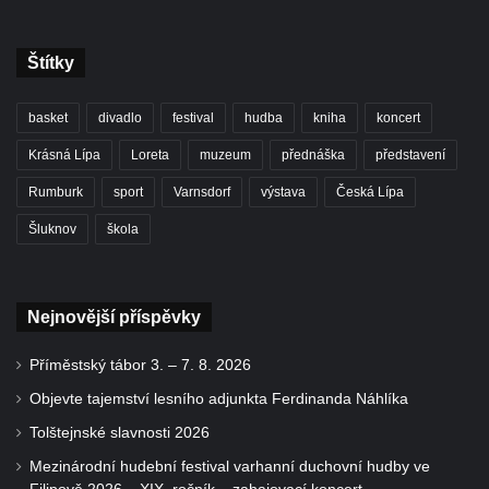
Štítky
basket
divadlo
festival
hudba
kniha
koncert
Krásná Lípa
Loreta
muzeum
přednáška
představení
Rumburk
sport
Varnsdorf
výstava
Česká Lípa
Šluknov
škola
Nejnovější příspěvky
Příměstský tábor 3. – 7. 8. 2026
Objevte tajemství lesního adjunkta Ferdinanda Náhlíka
Tolštejnské slavnosti 2026
Mezinárodní hudební festival varhanní duchovní hudby ve