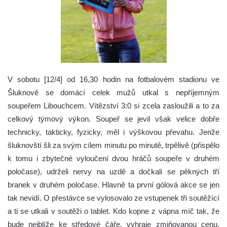
V sobotu [12/4] od 16,30 hodin na fotbalovém stadionu ve
Šluknově se domácí celek mužů utkal s nepříjemným
soupeřem Libouchcem. Vítězství 3:0 si zcela zasloužili a to za
celkový týmový výkon.
Soupeř se jevil však velice dobře
technicky, takticky, fyzicky, měl i výškovou převahu. Jenže
šluknovští šli za svým cílem minutu po minutě, trpělivě (přispělo
k tomu i zbytečné vyloučení dvou hráčů soupeře v druhém
poločase), udrželi nervy na uzdě a dočkali se pěkných tří
branek v druhém poločase. Hlavně ta první gólová akce se jen
tak nevidí. O přestávce se vylosovalo ze vstupenek tři soutěžící
a ti se utkali v soutěži o tablet. Kdo kopne z vápna míč tak, že
bude nejblíže ke středové čáře, vyhraje zmiňovanou cenu.