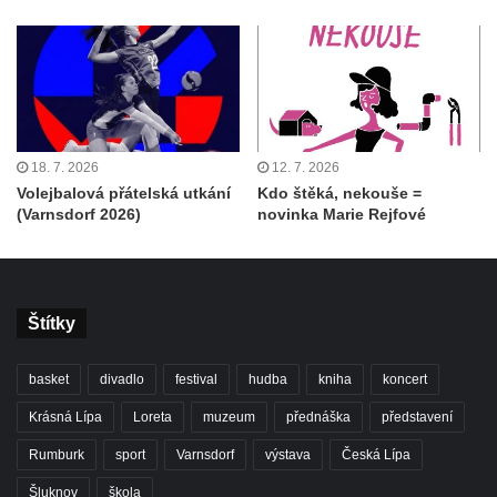
18. 7. 2026
12. 7. 2026
Volejbalová přátelská utkání
Kdo štěká, nekouše =
(Varnsdorf 2026)
novinka Marie Rejfové
Štítky
basket
divadlo
festival
hudba
kniha
koncert
Krásná Lípa
Loreta
muzeum
přednáška
představení
Rumburk
sport
Varnsdorf
výstava
Česká Lípa
Šluknov
škola