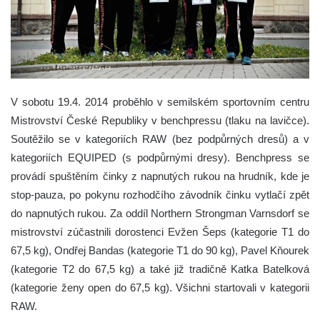
V sobotu 19.4. 2014 proběhlo v semilském sportovním centru
Mistrovství České Republiky v benchpressu (tlaku na lavičce).
Soutěžilo se v kategoriích RAW (bez podpůrných dresů) a v
kategoriích EQUIPED (s podpůrnými dresy). Benchpress se
provádí spuštěním činky z napnutých rukou na hrudník, kde je
stop-pauza, po pokynu rozhodčího závodník činku vytlačí zpět
do napnutých rukou.
Za oddíl Northern Strongman Varnsdorf se
mistrovství zúčastnili dorostenci Evžen Šeps (kategorie T1 do
67,5 kg), Ondřej Bandas (kategorie T1 do 90 kg), Pavel Kňourek
(kategorie T2 do 67,5 kg) a také již tradičně Katka Batelková
(kategorie ženy open do 67,5 kg). Všichni startovali v kategorii
RAW.