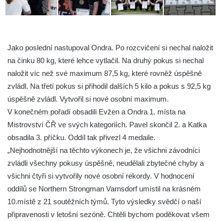
Jako poslední nastupoval Ondra. Po rozcvičení si nechal naložit
na činku 80 kg, které lehce vytlačil. Na druhý pokus si nechal
naložit víc než své maximum 87,5 kg, které rovněž úspěšně
zvládl. Na třetí pokus si přihodil dalších 5 kilo a pokus s 92,5 kg
úspěšně zvládl. Vytvořil si nové osobní maximum.
V konečném pořadí obsadili Evžen a Ondra 1. místa na
Mistrovství ČŘ ve svých kategoriích. Pavel skončil 2. a Katka
obsadila 3. příčku. Oddíl tak přivezl 4 medaile.
„Nejhodnotnější na těchto výkonech je, že všichni závodníci
zvládli všechny pokusy úspěšně, neudělali zbytečné chyby a
všichni čtyři si vytvořily nové osobní rekordy. V hodnocení
oddílů se Northern Strongman Varnsdorf umístil na krásném
10.místě z 21 soutěžních týmů. Tyto výsledky svědčí o naší
připravenosti v letošní sezóně. Chtěli bychom poděkovat všem