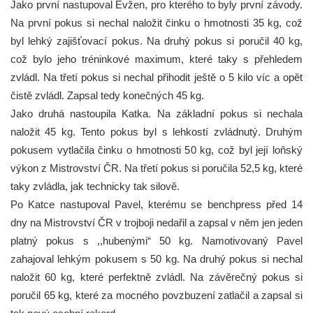
Jako první nastupoval Evžen, pro kterého to byly první závody.
Na první pokus si nechal naložit činku o hmotnosti 35 kg, což
byl lehký zajišťovací pokus. Na druhý pokus si poručil 40 kg,
což bylo jeho tréninkové maximum, které taky s přehledem
zvládl. Na třetí pokus si nechal přihodit ještě o 5 kilo víc a opět
čistě zvládl. Zapsal tedy konečných 45 kg.
Jako druhá nastoupila Katka. Na základní pokus si nechala
naložit 45 kg. Tento pokus byl s lehkostí zvládnutý. Druhým
pokusem vytlačila činku o hmotnosti 50 kg, což byl její loňský
výkon z Mistrovství ČR. Na třetí pokus si poručila 52,5 kg, které
taky zvládla, jak technicky tak silově.
Po Katce nastupoval Pavel, kterému se benchpress před 14
dny na Mistrovství ČR v trojboji nedařil a zapsal v něm jen jeden
platný pokus s ,,hubenými“ 50 kg. Namotivovaný Pavel
zahajoval lehkým pokusem s 50 kg. Na druhý pokus si nechal
naložit 60 kg, které perfektně zvládl. Na závěrečný pokus si
poručil 65 kg, které za mocného povzbuzení zatlačil a zapsal si