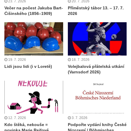
23. 7. 2026
20. 7. 2026
Večer na počest Jakuba Bart-
Příměstský tábor 13. – 17. 7.
Ćišinského (1856–1909)
2026
19. 7. 2026
18. 7. 2026
Lidi jsou lidi (i v Loretě)
Volejbalová přátelská utkání
(Varnsdorf 2026)
12. 7. 2026
3. 7. 2026
Kdo štěká, nekouše =
Podpořte vydání knihy České
novinka Marie Rejfové
Nizozemí / Böhmisches