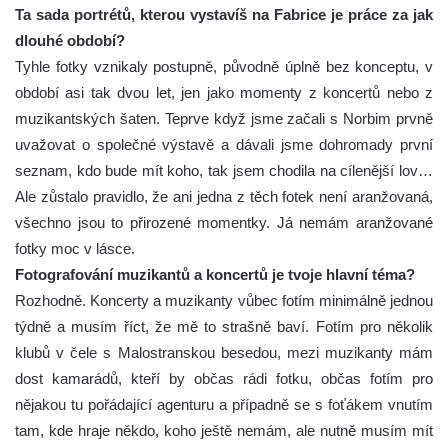
Ta sada portrétů, kterou vystavíš na Fabrice je práce za jak
dlouhé období?
Tyhle fotky vznikaly postupně, původně úplně bez konceptu, v
období asi tak dvou let, jen jako momenty z koncertů nebo z
muzikantských šaten. Teprve když jsme začali s Norbim prvně
uvažovat o společné výstavě a dávali jsme dohromady první
seznam, kdo bude mít koho, tak jsem chodila na cílenější lov…
Ale zůstalo pravidlo, že ani jedna z těch fotek není aranžovaná,
všechno jsou to přirozené momentky. Já nemám aranžované
fotky moc v lásce.
Fotografování muzikantů a koncertů je tvoje hlavní téma?
Rozhodně. Koncerty a muzikanty vůbec fotím minimálně jednou
týdně a musím říct, že mě to strašně baví. Fotím pro několik
klubů v čele s Malostranskou besedou, mezi muzikanty mám
dost kamarádů, kteří by občas rádi fotku, občas fotím pro
nějakou tu pořádající agenturu a případně se s foťákem vnutím
tam, kde hraje někdo, koho ještě nemám, ale nutně musím mít