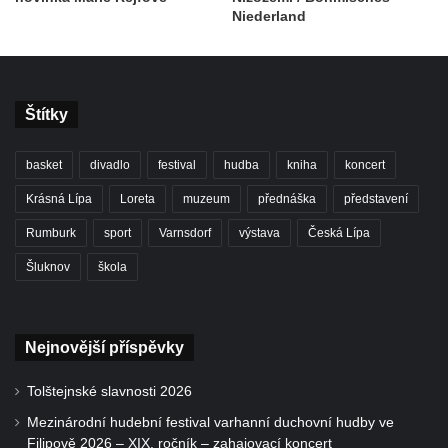
Niederland
Štítky
basket
divadlo
festival
hudba
kniha
koncert
Krásná Lípa
Loreta
muzeum
přednáška
představení
Rumburk
sport
Varnsdorf
výstava
Česká Lípa
Šluknov
škola
Nejnovější příspěvky
Tolštejnské slavnosti 2026
Mezinárodní hudební festival varhanní duchovní hudby ve
Filipově 2026 – XIX. ročník – zahajovací koncert