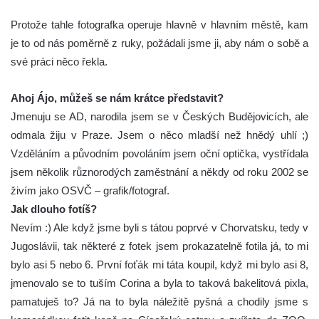
Protože tahle fotografka operuje hlavně v hlavním městě, kam
je to od nás poměrně z ruky, požádali jsme ji, aby nám o sobě a
své práci něco řekla.
Ahoj Ájo, můžeš se nám krátce představit?
Jmenuju se AD, narodila jsem se v Českých Budějovicích, ale
odmala žiju v Praze. Jsem o něco mladší než hnědý uhlí ;)
Vzděláním a původním povoláním jsem oční optička, vystřídala
jsem několik různorodých zaměstnání a někdy od roku 2002 se
živím jako OSVČ – grafik/fotograf.
Jak dlouho fotíš?
Nevím :) Ale když jsme byli s tátou poprvé v Chorvatsku, tedy v
Jugoslávii, tak některé z fotek jsem prokazatelně fotila já, to mi
bylo asi 5 nebo 6. První foťák mi táta koupil, když mi bylo asi 8,
jmenovalo se to tuším Corina a byla to taková bakelitová pixla,
pamatuješ to? Já na to byla náležitě pyšná a chodily jsme s