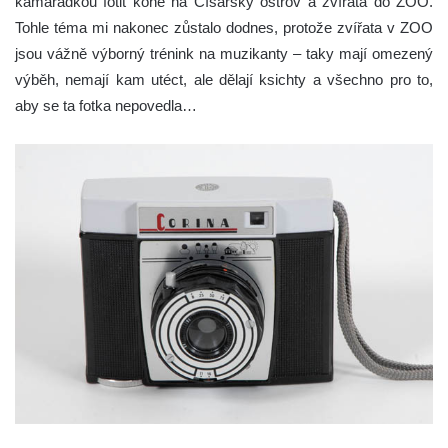
kamarádkou fotit koně na Císařský ostrov a zvířata do ZOO.
Tohle téma mi nakonec zůstalo dodnes, protože zvířata v ZOO
jsou vážně výborný trénink na muzikanty – taky mají omezený
výběh, nemají kam utéct, ale dělají ksichty a všechno pro to,
aby se ta fotka nepovedla…