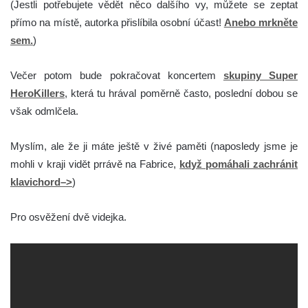
(Jestli potřebujete vědět něco dalšího vy, můžete se zeptat
přímo na místě, autorka přislíbila osobní účast!
Anebo mrkněte
sem.
)
Večer potom bude pokračovat koncertem
skupiny Super
HeroKillers
, která tu hrával poměrně často, poslední dobou se
však odmlčela.
Myslím, ale že ji máte ještě v živé paměti (naposledy jsme je
mohli v kraji vidět prrávě na Fabrice,
když pomáhali zachránit
klavichord–>
)
Pro osvěžení dvě videjka.