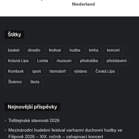
Niederland
Štítky
basket
divadlo
festival
hudba
kniha
koncert
Krásná Lípa
Loreta
muzeum
přednáška
představení
Rumburk
sport
Varnsdorf
výstava
Česká Lípa
Šluknov
škola
Nejnovější příspěvky
Tolštejnské slavnosti 2026
Mezinárodní hudební festival varhanní duchovní hudby ve
Filipově 2026 – XIX. ročník – zahajovací koncert