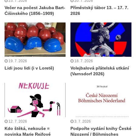
23. 7. 2026
20. 7. 2026
Večer na počest Jakuba Bart-
Příměstský tábor 13. – 17. 7.
Ćišinského (1856–1909)
2026
19. 7. 2026
18. 7. 2026
Lidi jsou lidi (i v Loretě)
Volejbalová přátelská utkání
(Varnsdorf 2026)
12. 7. 2026
3. 7. 2026
Kdo štěká, nekouše =
Podpořte vydání knihy České
novinka Marie Rejfové
Nizozemí / Böhmisches