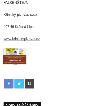
FALKENŠTEJN
Křinický pivovar, s.r.o.
407 46 Krásná Lípa
www.krinickypivovar.cz
Tisknout
Související články