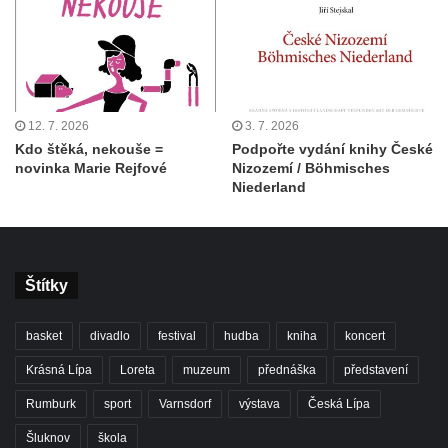
12. 7. 2026
3. 7. 2026
Kdo štěká, nekouše =
Podpořte vydání knihy České
novinka Marie Rejfové
Nizozemí / Böhmisches
Niederland
Štítky
basket
divadlo
festival
hudba
kniha
koncert
Krásná Lípa
Loreta
muzeum
přednáška
představení
Rumburk
sport
Varnsdorf
výstava
Česká Lípa
Šluknov
škola