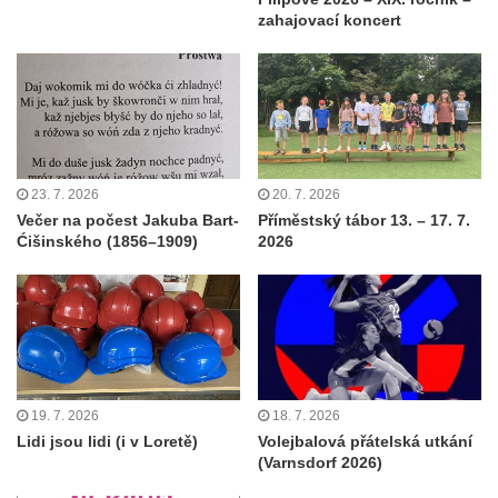
zahajovací koncert
23. 7. 2026
20. 7. 2026
Večer na počest Jakuba Bart-
Příměstský tábor 13. – 17. 7.
Ćišinského (1856–1909)
2026
19. 7. 2026
18. 7. 2026
Lidi jsou lidi (i v Loretě)
Volejbalová přátelská utkání
(Varnsdorf 2026)