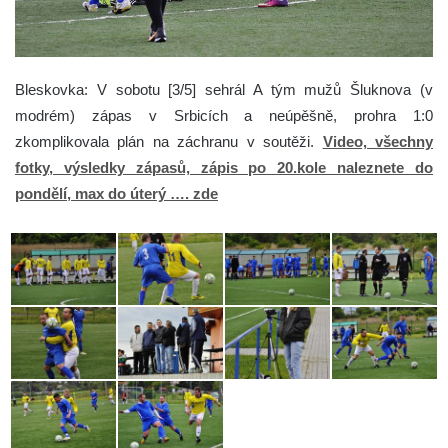
Bleskovka: V sobotu [3/5] sehrál A tým mužů Šluknova (v
modrém) zápas v Srbicích a neúpěšně, prohra 1:0
zkomplikovala plán na záchranu v soutěži.
Video, všechny
fotky, výsledky zápasů, zápis po 20.kole naleznete do
pondělí, max do úterý …. zde