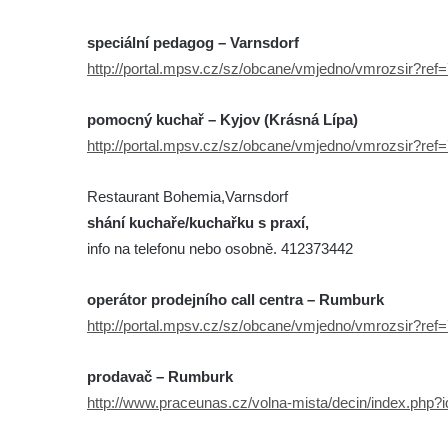
speciální pedagog – Varnsdorf
http://portal.mpsv.cz/sz/obcane/vmjedno/vmrozsir?re
pomocný kuchař – Kyjov (Krásná Lípa)
http://portal.mpsv.cz/sz/obcane/vmjedno/vmrozsir?re
Restaurant Bohemia,Varnsdorf
shání kuchaře/kuchařku s praxí,
info na telefonu nebo osobně. 412373442
operátor prodejního call centra – Rumburk
http://portal.mpsv.cz/sz/obcane/vmjedno/vmrozsir?re
prodavač – Rumburk
http://www.praceunas.cz/volna-mista/decin/index.php