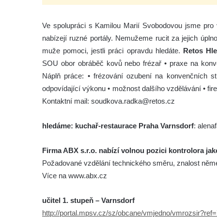
Ve spolupráci s Kamilou Marií Svobodovou jsme pro vá
nabízejí ruzné portály. Nemužeme rucit za jejich úpln
muže pomoci, jestli práci opravdu hledáte.
Retos Hl
SOU obor obráběč kovů nebo frézař • praxe na konvečn
Náplň práce: • frézování ozubení na konvenčních str
odpovídající výkonu • možnost dalšího vzdělávání • f
Kontaktní mail: soudkova.radka@retos.cz
hledáme: kuchař-restaurace Praha Varnsdorf
: alen
Firma ABX s.r.o. nabízí volnou pozici kontrolora jako
Požadované vzdělání technického směru, znalost něme
Více na www.abx.cz
učitel 1. stupeň – Varnsdorf
http://portal.mpsv.cz/sz/obcane/vmjedno/vmrozsir?re