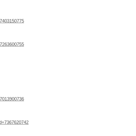
f=7403150775
f=7263600755
f=7013900736
?id=7367620742