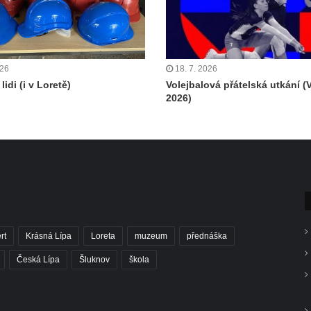
026
18. 7. 2026
lidi (i v Loretě)
Volejbalová přátelská utkání (
2026)
rt
Krásná Lípa
Loreta
muzeum
přednáška
Česká Lípa
Šluknov
škola