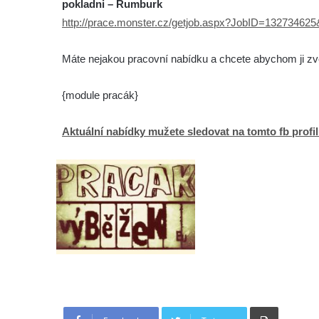
pokladni – Rumburk
http://prace.monster.cz/getjob.aspx?JobID=132734625
Máte nejakou pracovní nabídku a chcete abychom ji zvere
{module pracák}
Aktuální nabídky mužete sledovat na tomto fb profi
Tisknout