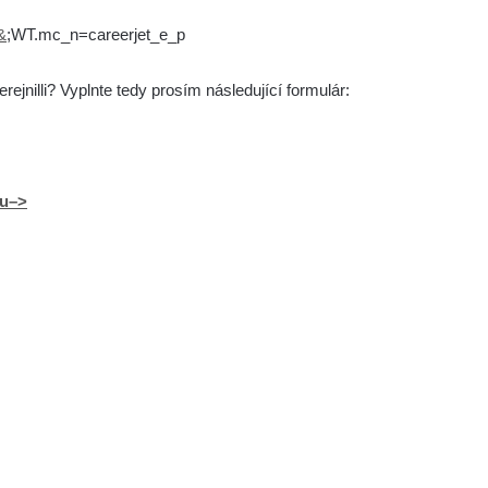
&
;WT.mc_n=careerjet_e_p
jnilli? Vyplnte tedy prosím následující formulár:
lu–>