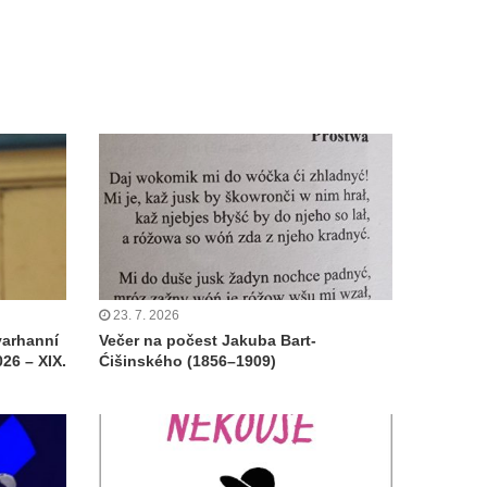
23. 7. 2026
varhanní
Večer na počest Jakuba Bart-
26 – XIX.
Ćišinského (1856–1909)