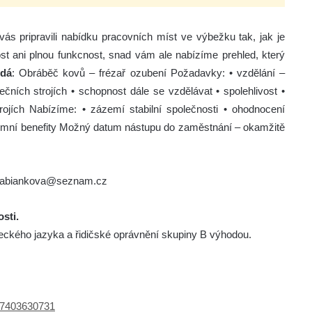
s pripravili nabídku pracovních míst ve výbežku tak, jak je
ost ani plnou funkcnost, snad vám ale nabízíme prehled, který
edá
: Obráběč kovů – frézař ozubení Požadavky: • vzdělání –
ích strojích • schopnost dále se vzdělávat • spolehlivost •
ojích Nabízíme: • zázemí stabilní společnosti • ohodnocení
iremní benefity Možný datum nástupu do zaměstnání – okamžitě
afabiankova@seznam.cz
sti.
ckého jazyka a řidičské oprávnění skupiny B výhodou.
f=7403630731