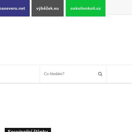
naseveru.net
výběžek.eu
cokolivokoli.cz
Související články