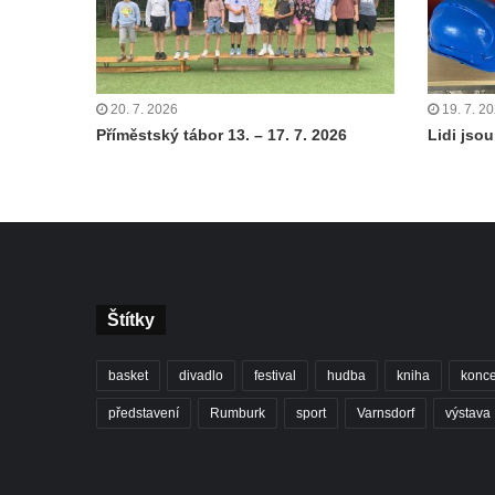
20. 7. 2026
19. 7. 2
Příměstský tábor 13. – 17. 7. 2026
Lidi jsou 
Štítky
basket
divadlo
festival
hudba
kniha
konce
představení
Rumburk
sport
Varnsdorf
výstava