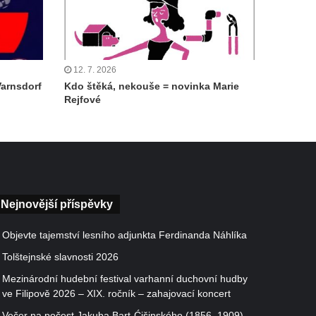
12. 7. 2026
Varnsdorf
Kdo štěká, nekouše = novinka Marie
Rejfové
Nejnovější příspěvky
Objevte tajemství lesního adjunkta Ferdinanda Náhlíka
Tolštejnské slavnosti 2026
Mezinárodní hudební festival varhanní duchovní hudby
ve Filipově 2026 – XIX. ročník – zahajovací koncert
Večer na počest Jakuba Bart-Ćišinského (1856–1909)