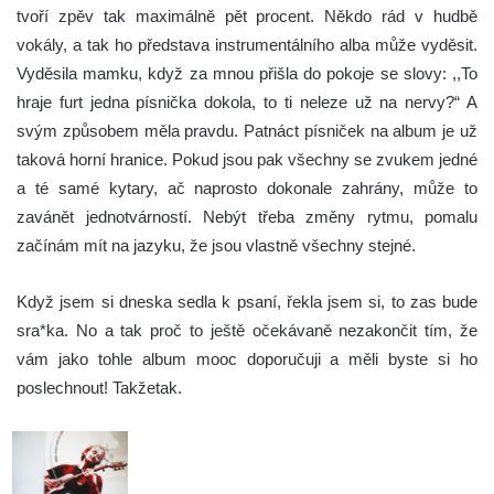
tvoří zpěv tak maximálně pět procent. Někdo rád v hudbě
vokály, a tak ho představa instrumentálního alba může vyděsit.
Vyděsila mamku, když za mnou přišla do pokoje se slovy: ,,To
hraje furt jedna písnička dokola, to ti neleze už na nervy?“ A
svým způsobem měla pravdu. Patnáct písniček na album je už
taková horní hranice. Pokud jsou pak všechny se zvukem jedné
a té samé kytary, ač naprosto dokonale zahrány, může to
zavánět jednotvárností. Nebýt třeba změny rytmu, pomalu
začínám mít na jazyku, že jsou vlastně všechny stejné.
Když jsem si dneska sedla k psaní, řekla jsem si, to zas bude
sra*ka. No a tak proč to ještě očekávaně nezakončit tím, že
vám jako tohle album mooc doporučuji a měli byste si ho
poslechnout! Takžetak.