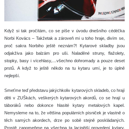
Když si tak pročítám, co se píše v úvodu dnešního cédéčka
Norbi Kovács – Takžetak a zároveň mi u toho hraje, divím se,
proč sakra Norbiho ještě neznám?!
Kytarové skladby jsou
odjakživa jako balzám pro uši. Naladěné struny, flažolety,
stopky, basy i vícehlasy,…všechno dohromady a pouze deset
prstů. A když to ještě někdo na tu kytaru umí, je to úplně
nejlepší.
Smeťme teď představu jakýchkoliv kytarových skladeb, co hrají
děti v ZUŠkách, veškerých kytarových akordů, co se hrají u
táboráků nebo dokonce hlasité kytary metalových kapel.
Nemysleme na to, že většina populárních písniček je vlastně o
těch samých akordech, drze po sobě stejně poskládaných.
Prostě zapomeňme na všechna ta lacinější provedení kytary.