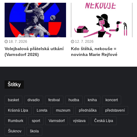
18. 7. 2026
12. 7. 2026
Volejbalová přátelská utkání
Kdo štěká, nekouše =
(Varnsdorf 2026)
novinka Marie Rejfové
Štítky
basket
divadlo
festival
hudba
kniha
koncert
Krásná Lípa
Loreta
muzeum
přednáška
představení
Rumburk
sport
Varnsdorf
výstava
Česká Lípa
Šluknov
škola