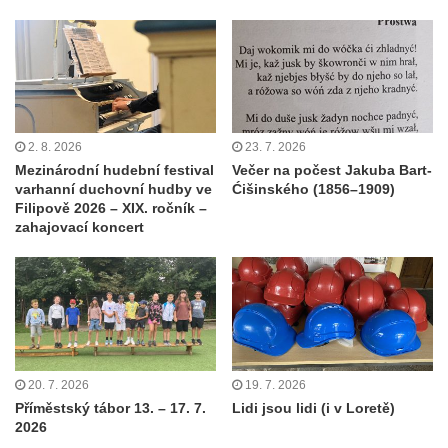
2. 8. 2026
23. 7. 2026
Mezinárodní hudební festival
Večer na počest Jakuba Bart-
varhanní duchovní hudby ve
Ćišinského (1856–1909)
Filipově 2026 – XIX. ročník –
zahajovací koncert
20. 7. 2026
19. 7. 2026
Příměstský tábor 13. – 17. 7.
Lidi jsou lidi (i v Loretě)
2026