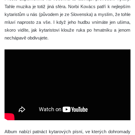
Tahle muzika je totiž jiná sféra. Norbi Kovács patří k nejlepším
kytaristům u nás (původem je ze Slovenska) a myslím, že tohle
mluví naprosto za vše. I když jeho hudbu vnímáte jen ušima,
skoro vidíte, jak kytaristovi klouže ruka po hmatníku a jenom
nechápavě obdivujete.
Album nabízí patnáct kytarových písní, ve kterých dohromady