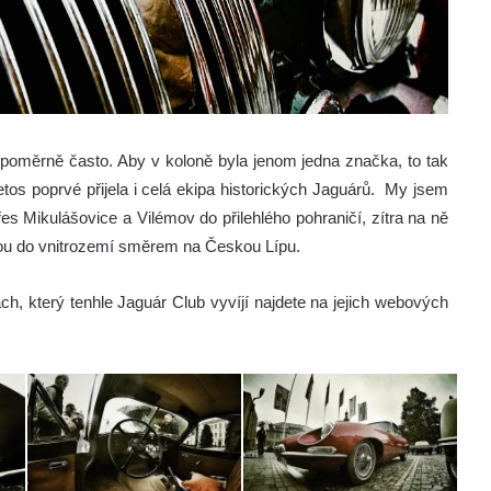
m poměrně často. Aby v koloně byla jenom jedna značka, to tak
tos poprvé přijela i celá ekipa historických Jaguárů.
My jsem
řes Mikulášovice a Vilémov do přilehlého pohraničí, zítra na ně
tou do vnitrozemí směrem na Českou Lípu.
tách, který tenhle Jaguár Club vyvíjí najdete na jejich webových