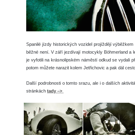
Spanilé jízdy historických vozidel projíždějí výběžke
běžné není. V září jezdívají motocykly Böhmerland a le
je vyfotili na krásnolipském náměstí odkud se vydali p
potom můžete narazit kolem Jetřichovic a pak dál ces
Další podrobnosti o tomto srazu, ale i o dalších aktivi
stránkách
tady –>