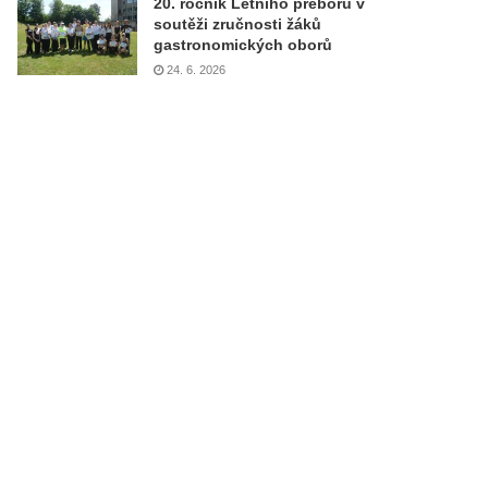
20. ročník Letního přeboru v
soutěži zručnosti žáků
gastronomických oborů
24. 6. 2026