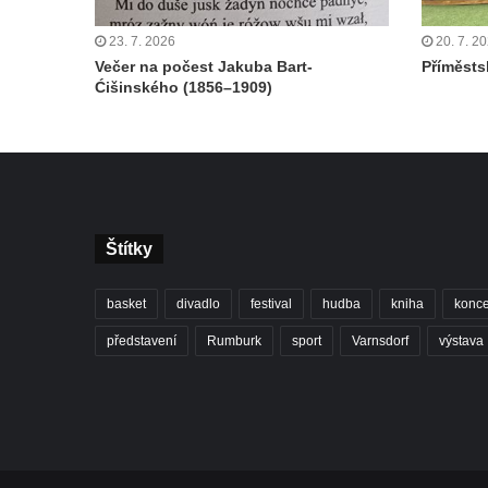
23. 7. 2026
20. 7. 2
Večer na počest Jakuba Bart-
Příměstsk
Ćišinského (1856–1909)
Štítky
basket
divadlo
festival
hudba
kniha
konce
představení
Rumburk
sport
Varnsdorf
výstava