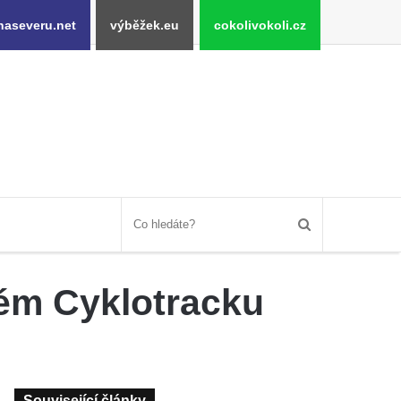
naseveru.net
výběžek.eu
cokolivokoli.cz
ém Cyklotracku
Související články