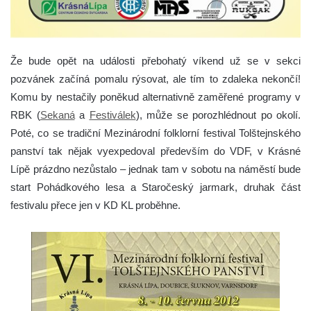
Že bude opět na události přebohatý víkend už se v sekci
pozvánek začíná pomalu rýsovat, ale tím to zdaleka nekončí!
Komu by nestačily poněkud alternativně zaměřené programy v
RBK (
Sekaná
a
Festiválek
), může se porozhlédnout po okolí.
Poté, co se tradiční Mezinárodní folklorní festival Tolštejnského
panství tak nějak vyexpedoval především do VDF, v Krásné
Lípě prázdno nezůstalo – jednak tam v sobotu na náměstí bude
start Pohádkového lesa a Staročeský jarmark, druhak část
festivalu přece jen v KD KL proběhne.