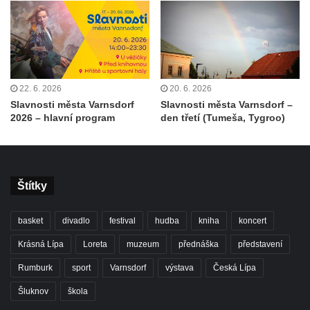
22. 6. 2026
20. 6. 2026
Slavnosti města Varnsdorf
Slavnosti města Varnsdorf –
2026 – hlavní program
den třetí (Tumeša, Tygroo)
Štítky
basket
divadlo
festival
hudba
kniha
koncert
Krásná Lípa
Loreta
muzeum
přednáška
představení
Rumburk
sport
Varnsdorf
výstava
Česká Lípa
Šluknov
škola