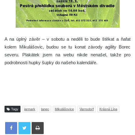
A na úplný závěr – v sobotu a neděli to bude štěkat a ňafat
kolem Mikulášovic, budou se tu konat závody agility Borec
severu. Plakátek jsem na webu nikde nenašel, takže pro
podrobnosti hupky šupky do našeho kalendáře.
Tagy
jarmark
tanec
Mikulášovice
Varnsdorf
Krásná Lípa
Tisknout