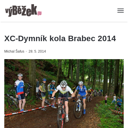
XC-Dymník kola Brabec 2014
Michal Šafus
28. 5. 2014