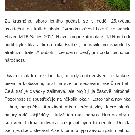
Za krásného, skoro letního počasí, se v neděli 25.května
uskutečnil na tratích okolo Dymníku závod bikerů ze seriálu
Haven MTB Series 2014. Hlavní organizátor akce, TJ Rumburk
oddíl cyklistiky a firma kola Brabec, připravili pro závodníky
atraktivní tratě. A sobotní, celodenní déšť, jim dodal patřičnou
náročnost.
Diváci si tak kromě sluníčka, pohody a občerstvení u stánku s
pivem a klobásami, přišli na své při sledování bikerů na trati.
Celá trať je divácky zajímavá, ale projít ji je časově náročné.
Pozornost se soustřeďuje na několik lokalit. Letos táhla novinka
– hup, houpačka. Atraktivní místo terénní vlny, které slabší
nátury raději objížděly. I když jich moc nebylo. Hup do díry a
šup ven. Pěkná podívaná, ale jezdit bych to nechtěl. Docela
jsem jezdce obdivoval. A že k tomuto typu závodu patří i bahno,