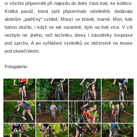
si všichni připomněli při nájezdu do dolní části trati, ke kolíbce.
Krátká pasáž, která spíš připomínala rašeliniště, dodávala
aktérům „patřičný“ vzhled. Mnozí se bránili, marně. Míst, kde
bahno útočilo, i když ne tak razantně, bylo na trati více. V cíli
nezbylo nic jiného, než techniku, dresy i závodníky šoupnout
pod sprchu. A po vyhlášení výsledků se občerstvit na terase
pod slunečníkem.
Fotogalerie: