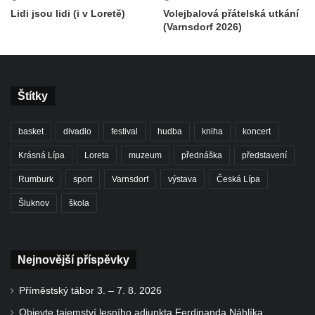
Lidi jsou lidi (i v Loretě)
Volejbalová přátelská utkání
(Varnsdorf 2026)
Štítky
basket
divadlo
festival
hudba
kniha
koncert
Krásná Lípa
Loreta
muzeum
přednáška
představení
Rumburk
sport
Varnsdorf
výstava
Česká Lípa
Šluknov
škola
Nejnovější příspěvky
Příměstský tábor 3. – 7. 8. 2026
Objevte tajemství lesního adjunkta Ferdinanda Náhlíka