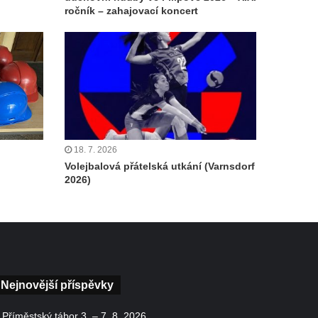
ročník – zahajovací koncert
18. 7. 2026
Volejbalová přátelská utkání (Varnsdorf
2026)
Nejnovější příspěvky
Příměstský tábor 3. – 7. 8. 2026