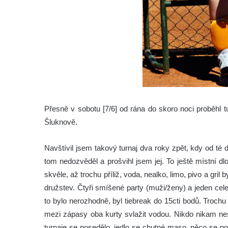
Přesně v sobotu [7/6] od rána do skoro noci proběhl 
Šluknově.
Navštívil jsem takový turnaj dva roky zpět, kdy od t
tom nedozvěděl a prošvihl jsem jej. To ještě místní dlo
skvěle, až trochu příliž, voda, nealko, limo, pivo a gril
družstev. Čtyři smíšené party (muži/ženy) a jeden ce
to bylo nerozhodně, byl tiebreak do 15cti bodů. Trochu
mezi zápasy oba kurty svlažit vodou. Nikdo nikam ne
turnaje se posedělo, jedlo se chutné maso, něco se pop