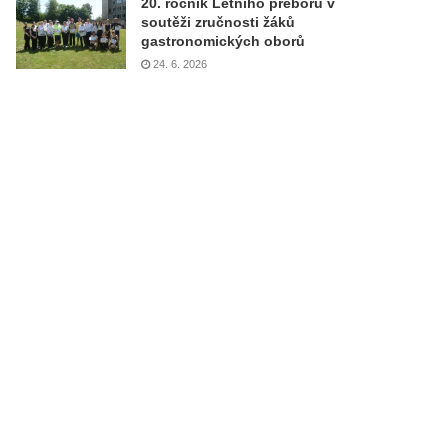
20. ročník Letního přeboru v
soutěži zručnosti žáků
gastronomických oborů
24. 6. 2026