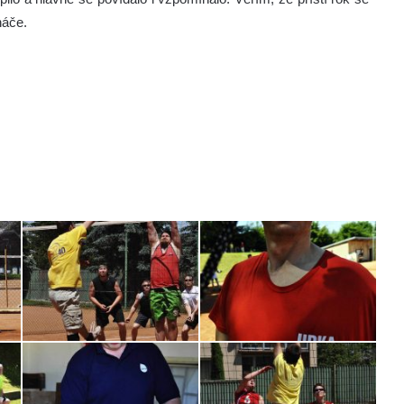
háče.