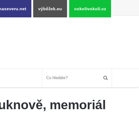
naseveru.net
výběžek.eu
cokolivokoli.cz
luknově, memoriál