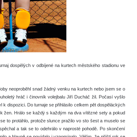
turnaj dospělých v odbíjené na kurtech městského stadionu ve
é doby neoproběhl snad žádný venku na kurtech nebo jsem se o
uholetý hráč i činovník volejbalu Jiří Ducháč žil.
Počasí vyšlo
 byl k dispozici. Do turnaje se přihlásilo celkem pět dospěláckých
lek žen. Hrálo se každý s každým na dva vítězné sety a pokud
 se to protáhlo, protože slunce pražilo vo sto šest a muselo se
spěchal a tak se to odehrálo v naprosté pohodě. Po skončení
ilo a hlavně se povídalo i vzpomínalo. Věřím, že příští rok se