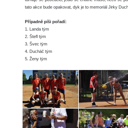
tato akce bude opakovat, dyk je to memoriál Jirky Duc
Případně píši pořadí:
1. Landa tým
2. Štefl tým
3. Švec tým
4. Ducháč tým
5. Ženy tým