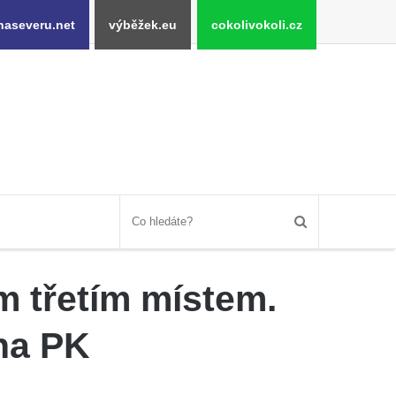
naseveru.net
výběžek.eu
cokolivokoli.cz
m třetím místem.
 na PK