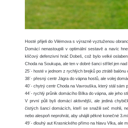
Hosté přijeli do Vilémova s výrazně vyztuženou obran
Domácí nenastoupili v optimální sestavě a navíc hned
klíčový defenzivní hráč Dobeš, což bylo velké oslabení
Choda na Soukupa, ale ten v dobré šanci střílel jen nad
25´- hosté v jednom z rychlých brejků po ztrátě balónu 
38´- přesný centr Jägra do vápna hostů, ale volej domá
40´- chytrý centr Choda na Vavrouška, který stál sám pě
44´- rychlý průnik domácího Bílka do vápna, ale jeho stře
V první půli byli domácí aktivnější, ale jediná chy
čistých šancí domácích, kteří se snažili seč mohli, 
nebo alespoň neprohrát, aby uhájili pěkné konečné 3.mí
49´- dlouhý aut Krasnického přímo na hlavu Vlka, ale 