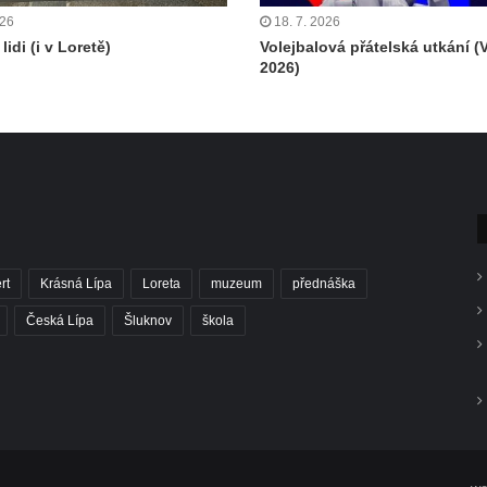
026
18. 7. 2026
lidi (i v Loretě)
Volejbalová přátelská utkání (
2026)
rt
Krásná Lípa
Loreta
muzeum
přednáška
Česká Lípa
Šluknov
škola