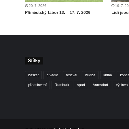
20. 7. 2026
19. 7. 2
Příměstský tábor 13. – 17. 7. 2026
Lidi jsou 
Štítky
basket
divadlo
festival
hudba
kniha
konce
představení
Rumburk
sport
Varnsdorf
výstava