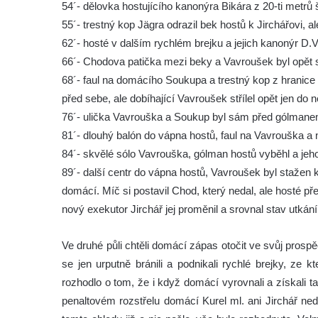
54´- dělovka hostujícího kanonýra Bikára z 20-ti metrů
55´- trestný kop Jägra odrazil bek hostů k Jirchářovi, a
62´- hosté v dalším rychlém brejku a jejich kanonýr D.V
66´- Chodova patička mezi beky a Vavroušek byl opět sá
68´- faul na domácího Soukupa a trestný kop z hranice v
před sebe, ale dobíhající Vavroušek střílel opět jen do ně
76´- ulička Vavrouška a Soukup byl sám před gólmanem h
81´- dlouhý balón do vápna hostů, faul na Vavrouška a n
84´- skvělé sólo Vavrouška, gólman hostů vyběhl a jeho n
89´- další centr do vápna hostů, Vavroušek byl stažen k
domácí. Míč si postavil Chod, který nedal, ale hosté p
nový exekutor Jirchář jej proměnil a srovnal stav utkání 
Ve druhé půli chtěli domácí zápas otočit ve svůj prosp
se jen urputně bránili a podnikali rychlé brejky, ze 
rozhodlo o tom, že i když domácí vyrovnali a získali ta
penaltovém rozstřelu domácí Kurel ml. ani Jirchář nedal