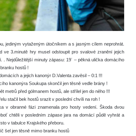
ou, jediným vytaženým útočníkem a s jasným cílem neprohrát.
 ve 3.minutě hry musel odstoupit pro svalové zranění jejich
. . Nejdůležitější minuty zápasu:
19´ – pěkná ulička domácího
 branku hostů !
domácích a jejich kanonýr D.Valenta zavěsil – 0:1 !!!
cího kanonýra Soukupa skončil jen těsně vedle brány !
t metrů před gólmanem hostů, ale střílel jen do něho !!!
lu stačil bek hostů srazit v poslední chvíli na roh !
bička v obranné fázi znamenala pro hosty vedení. Škoda dvou
neboť chtěli v posledním zápase jara na domácí půdě vyhrát a
sto v tabulce Krajského přeboru.
míč šel jen těsně mimo branku hostů