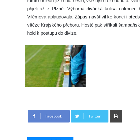
tomto ohledu již o nic nešlo, vše bylo rozhodnuto. Vel
přijeli až z Plzně. Výborná divácká kulisa nakon
Vilémova aplaudovala. Zápas navštívil ke konci i pře
vítěze Krajského přeboru. Hosté pak stříkali šampaňs
hold k postupu do divize.
Tisknout
Facebook
Twitter