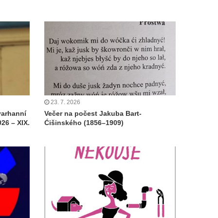
23. 7. 2026
varhanní
Večer na počest Jakuba Bart-
26 – XIX.
Ćišinského (1856–1909)