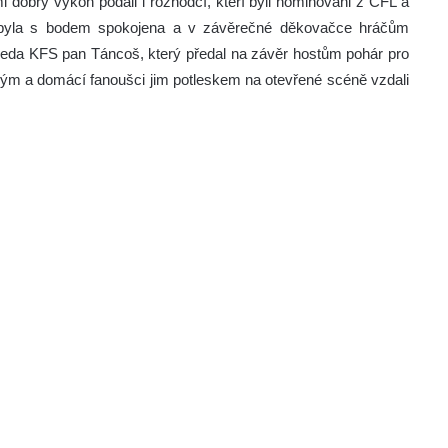
mi dobrý výkon podali i rozhodčí, kteří byli nominováni z ČFL a
ec byla s bodem spokojena a v závěrečné děkovačce hráčům
dseda KFS pan Táncoš, který předal na závěr hostům pohár pro
kým a domácí fanoušci jim potleskem na otevřené scéně vzdali