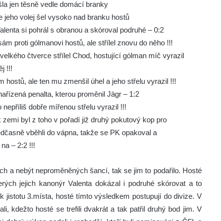
 šla jen těsně vedle domácí branky
le jeho volej šel vysoko nad branku hostů
alenta si pohrál s obranou a skóroval podruhé – 0:2
m proti gólmanovi hostů, ale střílel znovu do něho !!!
elkého čtverce střílel Chod, hostující gólman míč vyrazil
j !!!
ostů, ale ten mu zmenšil úhel a jeho střelu vyrazil !!!
ařízená penalta, kterou proměnil Jägr – 1:2
epříliš dobře mířenou střelu vyrazil !!!
 zemi byl z toho v pořadí již druhý pokutový kop pro
ředčasně vběhli do vápna, takže se PK opakoval a
na – 2:2 !!!
ěch a nebýt neproměněných šancí, tak se jim to podařilo. Hosté
kterých jejich kanonýr Valenta dokázal i podruhé skórovat a to
k jistotu 3.místa, hosté tímto výsledkem postupují do divize. V
i, kdežto hosté se trefili dvakrát a tak patřil druhý bod jim. V