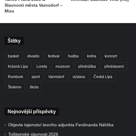
Slavnosti města Varnsdorf –
Mizu
Štítky
basket
divadlo
festival
hudba
kniha
koncert
Krásná Lípa
Loreta
muzeum
přednáška
představení
Rumburk
sport
Varnsdorf
výstava
Česká Lípa
Šluknov
škola
Nejnovější příspěvky
Objevte tajemství lesního adjunkta Ferdinanda Náhlíka
Tolštejnské slavnosti 2026