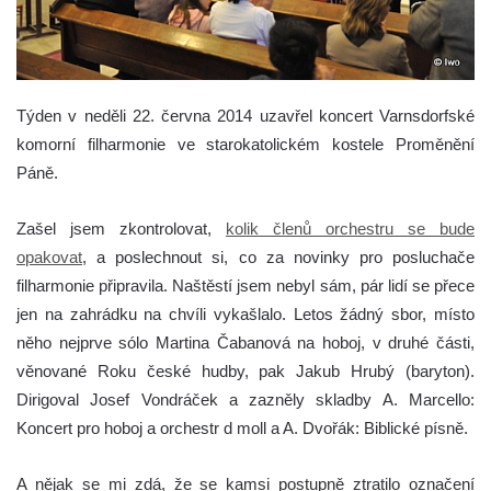
Týden v neděli 22. června 2014 uzavřel koncert Varnsdorfské
komorní filharmonie ve starokatolickém kostele Proměnění
Páně.
Zašel jsem zkontrolovat,
kolik členů orchestru se bude
opakovat
, a poslechnout si, co za novinky pro posluchače
filharmonie připravila. Naštěstí jsem nebyl sám, pár lidí se přece
jen na zahrádku na chvíli vykašlalo. Letos žádný sbor, místo
něho nejprve sólo Martina Čabanová na hoboj, v druhé části,
věnované Roku české hudby, pak Jakub Hrubý (baryton).
Dirigoval Josef Vondráček a zazněly skladby A. Marcello:
Koncert pro hoboj a orchestr d moll a
A. Dvořák: Biblické písně.
A nějak se mi zdá, že se kamsi postupně ztratilo označení