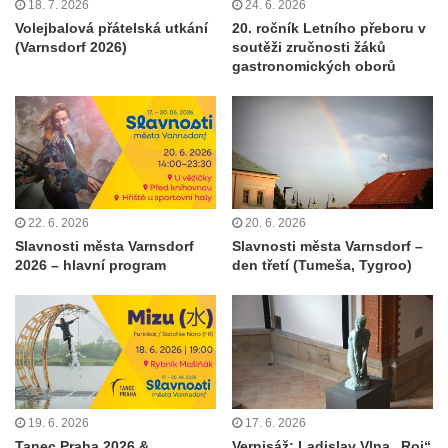
18. 7. 2026
24. 6. 2026
Volejbalová přátelská utkání
20. ročník Letního přeboru v
(Varnsdorf 2026)
soutěži zručnosti žáků
gastronomických oborů
22. 6. 2026
20. 6. 2026
Slavnosti města Varnsdorf
Slavnosti města Varnsdorf –
2026 – hlavní program
den třetí (Tumeša, Tygroo)
19. 6. 2026
17. 6. 2026
Tanec Praha 2026 &
Vernisáž: Ladislav Vlna „Roj“