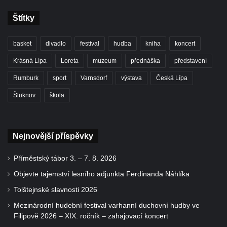
Štítky
basket
divadlo
festival
hudba
kniha
koncert
Krásná Lípa
Loreta
muzeum
přednáška
představení
Rumburk
sport
Varnsdorf
výstava
Česká Lípa
Šluknov
škola
Nejnovější příspěvky
Příměstský tábor 3. – 7. 8. 2026
Objevte tajemství lesního adjunkta Ferdinanda Náhlíka
Tolštejnské slavnosti 2026
Mezinárodní hudební festival varhanní duchovní hudby ve
Filipově 2026 – XIX. ročník – zahajovací koncert