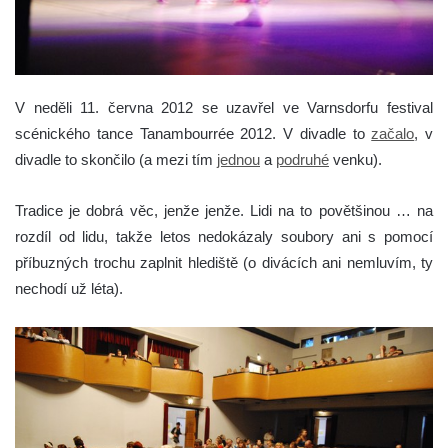
V neděli 11. června 2012 se uzavřel ve Varnsdorfu festival
scénického tance Tanambourrée 2012. V divadle to
začalo
, v
divadle to skončilo (a mezi tím
jednou
a
podruhé
venku).
Tradice je dobrá věc, jenže jenže. Lidi na to povětšinou … na
rozdíl od lidu, takže letos nedokázaly soubory ani s pomocí
příbuzných trochu zaplnit hlediště (o divácích ani nemluvím, ty
nechodí už léta).