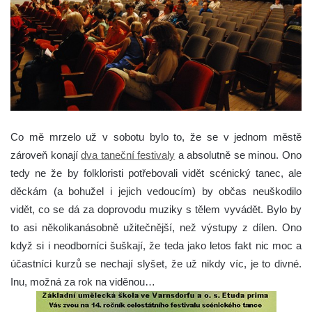
Co mě mrzelo už v sobotu bylo to, že se v jednom městě
zároveň konají
dva taneční festivaly
a absolutně se minou. Ono
tedy ne že by folkloristi potřebovali vidět scénický tanec, ale
děckám (a bohužel i jejich vedoucím) by občas neuškodilo
vidět, co se dá za doprovodu muziky s tělem vyvádět. Bylo by
to asi několikanásobně užitečnější, než výstupy z dílen. Ono
když si i neodborníci šuškají, že teda jako letos fakt nic moc a
účastníci kurzů se nechají slyšet, že už nikdy víc, je to divné.
Inu, možná za rok na viděnou…