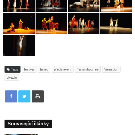
Tagy
festival
tanec
představení
Tanambourrée
Varnsdorf
divadlo
Tisknout
Související články