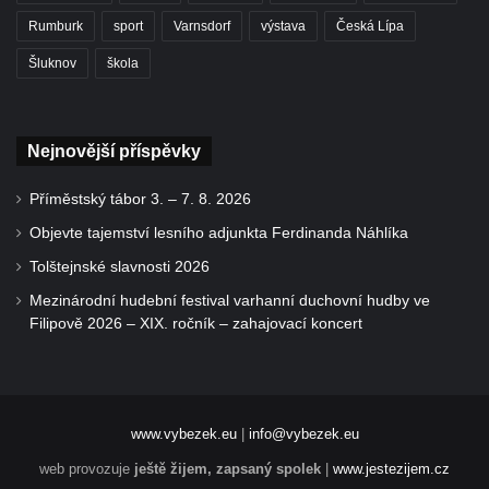
Rumburk
sport
Varnsdorf
výstava
Česká Lípa
Šluknov
škola
Nejnovější příspěvky
Příměstský tábor 3. – 7. 8. 2026
Objevte tajemství lesního adjunkta Ferdinanda Náhlíka
Tolštejnské slavnosti 2026
Mezinárodní hudební festival varhanní duchovní hudby ve
Filipově 2026 – XIX. ročník – zahajovací koncert
www.vybezek.eu
|
info@vybezek.eu
web provozuje
ještě žijem, zapsaný spolek
|
www.jestezijem.cz