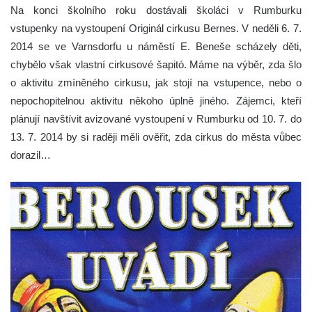
Na konci školního roku dostávali školáci v Rumburku
vstupenky na vystoupení Originál cirkusu Bernes.
V neděli 6. 7.
2014 se ve Varnsdorfu u náměstí E. Beneše scházely děti,
chybělo však vlastní cirkusové šapitó. Máme na výběr, zda šlo
o aktivitu zmíněného cirkusu, jak stojí na vstupence, nebo o
nepochopitelnou aktivitu někoho úplně jiného. Zájemci, kteří
plánují navštívit avizované vystoupení v Rumburku od 10. 7. do
13. 7. 2014 by si raději měli ověřit, zda cirkus do města vůbec
dorazil…