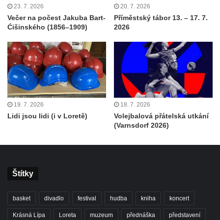
23. 7. 2026
20. 7. 2026
Večer na počest Jakuba Bart-
Příměstský tábor 13. – 17. 7.
Ćišinského (1856–1909)
2026
19. 7. 2026
18. 7. 2026
Lidi jsou lidi (i v Loretě)
Volejbalová přátelská utkání
(Varnsdorf 2026)
Štítky
basket
divadlo
festival
hudba
kniha
koncert
Krásná Lípa
Loreta
muzeum
přednáška
představení