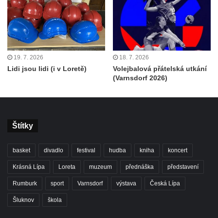
19. 7. 2026
18. 7. 2026
Lidi jsou lidi (i v Loretě)
Volejbalová přátelská utkání
(Varnsdorf 2026)
Štítky
basket
divadlo
festival
hudba
kniha
koncert
Krásná Lípa
Loreta
muzeum
přednáška
představení
Rumburk
sport
Varnsdorf
výstava
Česká Lípa
Šluknov
škola