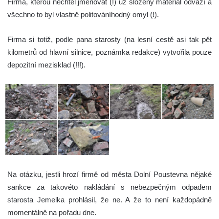
Firma, kterou nechtěl jmenovat (!) už složený materiál odváží a
všechno to byl vlastně politováníhodný omyl (!).
Firma si totiž, podle pana starosty (na lesní cestě asi tak pět
kilometrů od hlavní silnice, poznámka redakce) vytvořila pouze
depozitní mezisklad (!!!).
Na otázku, jestli hrozí firmě od města Dolní Poustevna nějaké
sankce za takovéto nakládání s nebezpečným odpadem
starosta Jemelka prohlásil, že ne. A že to není každopádně
momentálně na pořadu dne.