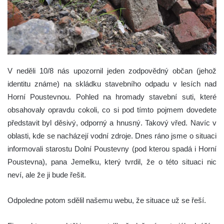
V neděli 10/8 nás upozornil jeden zodpovědný občan (jehož
identitu známe) na skládku stavebního odpadu v lesích nad
Horní Poustevnou. Pohled na hromady stavební suti, které
obsahovaly opravdu cokoli, co si pod tímto pojmem dovedete
představit byl děsivý, odporný a hnusný. Takový vřed. Navíc v
oblasti, kde se nacházejí vodní zdroje.
Dnes ráno jsme o situaci
informovali starostu Dolní Poustevny (pod kterou spadá i Horní
Poustevna), pana Jemelku, který tvrdil, že o této situaci nic
neví, ale že ji bude řešit.
Odpoledne potom sdělil našemu webu, že situace už se řeší.