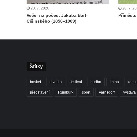
23. 7. 2026
20. 7. 2
Večer na počest Jakuba Bart-
Příměstsk
Ćišinského (1856–1909)
Štítky
basket
divadlo
festival
hudba
kniha
konce
představení
Rumburk
sport
Varnsdorf
výstava