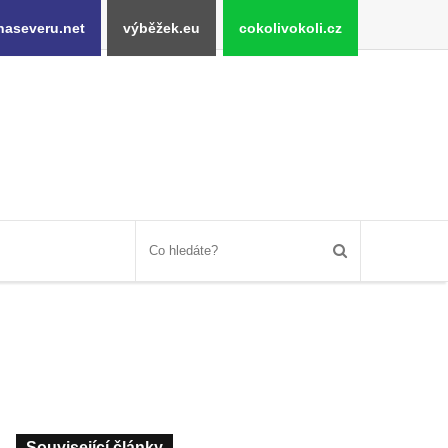
naseveru.net
výběžek.eu
cokolivokoli.cz
Související články