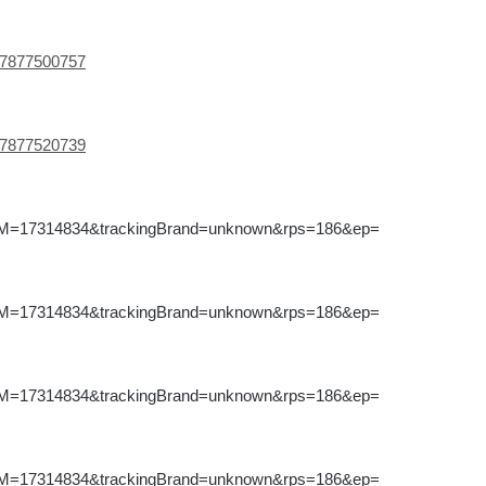
f=7877500757
f=7877520739
CM=17314834&trackingBrand=unknown&rps=186&ep=
CM=17314834&trackingBrand=unknown&rps=186&ep=
CM=17314834&trackingBrand=unknown&rps=186&ep=
CM=17314834&trackingBrand=unknown&rps=186&ep=