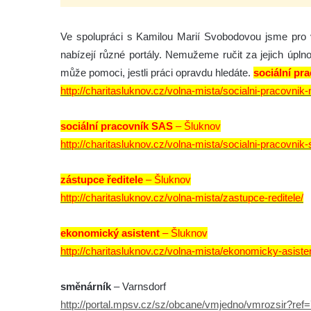
Ve spolupráci s Kamilou Marií Svobodovou jsme pro vá
nabízejí různé portály. Nemužeme ručit za jejich úpln
může pomoci, jestli práci opravdu hledáte.
sociální p
http://charitasluknov.cz/volna-mista/socialni-pracovnik
sociální pracovník SAS
– Šluknov
http://charitasluknov.cz/volna-mista/socialni-pracovnik-
zástupce ředitele
– Šluknov
http://charitasluknov.cz/volna-mista/zastupce-reditele/
ekonomický asistent
– Šluknov
http://charitasluknov.cz/volna-mista/ekonomicky-asisten
směnárník
– Varnsdorf
http://portal.mpsv.cz/sz/obcane/vmjedno/vmrozsir?re