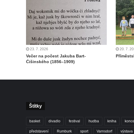
23. 7. 2026
20. 7. 2
Večer na počest Jakuba Bart-
Příměstsk
Ćišinského (1856–1909)
Štítky
basket
divadlo
festival
hudba
kniha
konce
představení
Rumburk
sport
Varnsdorf
výstava