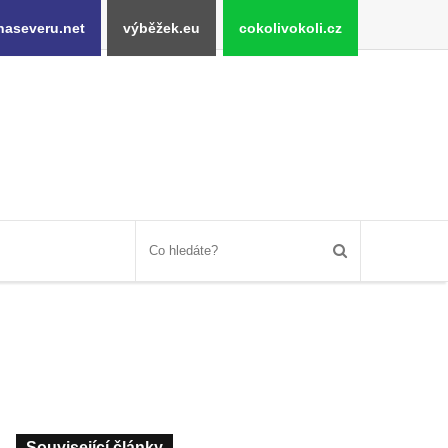
naseveru.net
výběžek.eu
cokolivokoli.cz
Související články