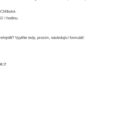
 Chřibské.
č / hodinu.
ejnilli? Vyplňte tedy, prosím, následující formulář:
lu–>