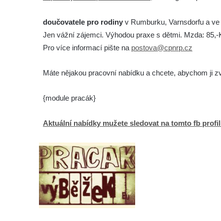
doučovatele pro rodiny
v Rumburku, Varnsdorfu a ve
Jen vážní zájemci. Výhodou praxe s dětmi. Mzda: 85,-K
Pro více informací pište na
postova@cpnrp.cz
Máte nějakou pracovní nabídku a chcete, abychom ji zveř
{module pracák}
Aktuální nabídky mužete sledovat na tomto fb profi