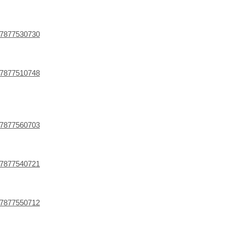
f=7877530730
f=7877510748
f=7877560703
f=7877540721
f=7877550712