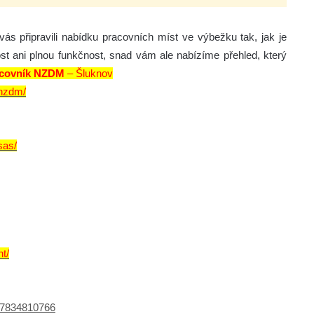
s připravili nabídku pracovních míst ve výbežku tak, jak je
ost ani plnou funkčnost, snad vám ale nabízíme přehled, který
racovník NZDM
– Šluknov
-nzdm/
sas/
t/
f=7834810766