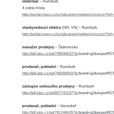
elektrikář
– Rumburk
4 volná místa
http://portal.mpsv.cz/sz/obcane/vmjedno/vmrozsir?re
stavbyvedoucí elektro
(NN, VN) – Rumburk
http://portal.mpsv.cz/sz/obcane/vmjedno/vmrozsir?re
manažer prodejny
– Šluknovsko
http://lidl.jobs.cz/pd/799690632?&
;brand=g2&exportR
prodavač, pokladní
– Rumburk
http://lidl.jobs.cz/pd/766008910?&
;brand=g2&exportR
zástupce vedoucího prodejny
– Rumburk
http://lidl.jobs.cz/pd/857743197?&
;brand=g2&exportR
prodavač, pokladní
– Varnsdorf
http://lidl.jobs.cz/pd/781246635?&
;brand=g2&exportR