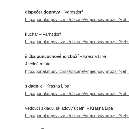
dispečer dopravy
– Varnsdorf
http://portal.mpsv.cz/sz/obcane/vmjedno/vmrozsir?re
kuchař – Varnsdorf
http://portal.mpsv.cz/sz/obcane/vmjedno/vmrozsir?re
šička punčochového zboží
– Krásná Lípa
4 volná místa
http://portal.mpsv.cz/sz/obcane/vmjedno/vmrozsir?re
skladník
– Krásná Lípa
http://portal.mpsv.cz/sz/obcane/vmjedno/vmrozsir?re
vedoucí skladu, skladový účetní – Krásná Lípa
http://portal.mpsv.cz/sz/obcane/vmjedno/vmrozsir?re