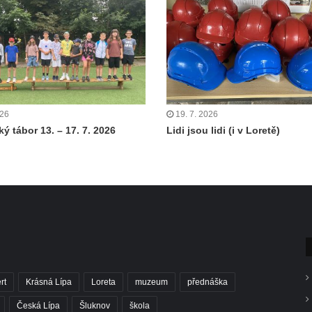
026
19. 7. 2026
ý tábor 13. – 17. 7. 2026
Lidi jsou lidi (i v Loretě)
rt
Krásná Lípa
Loreta
muzeum
přednáška
Česká Lípa
Šluknov
škola