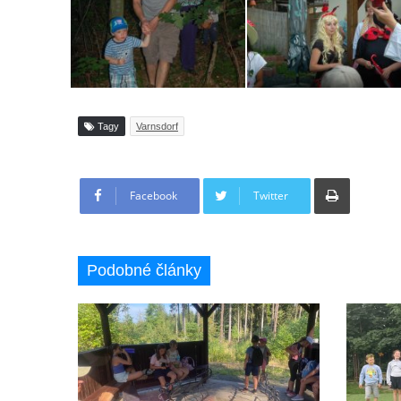
Tagy
Varnsdorf
Tisknout
Facebook
Twitter
Podobné články