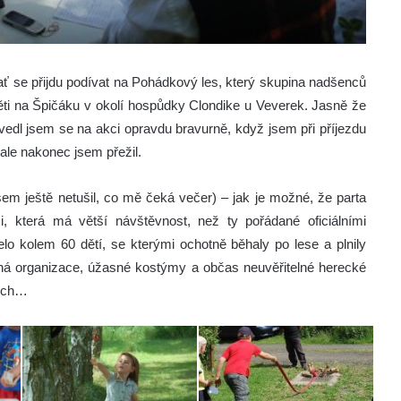
ať se přijdu podívat na Pohádkový les, který skupina nadšenců
ti na Špičáku v okolí hospůdky Clondike u Veverek. Jasně že
vedl jsem se na akci opravdu bravurně, když jsem při příjezdu
, ale nakonec jsem přežil.
sem ještě netušil, co mě čeká večer) – jak je možné, že parta
, která má větší návštěvnost, než ty pořádané oficiálními
elo kolem 60 dětí, se kterými ochotně běhaly po lese a plnily
bná organizace, úžasné kostýmy a občas neuvěřitelné herecké
ních…