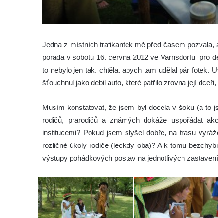
Jedna z místních trafikantek mě před časem pozvala, 
pořádá v sobotu 16. června 2012 ve Varnsdorfu pro dě
to nebylo jen tak, chtěla, abych tam udělal pár fotek.
U
šťouchnul jako debil auto, které patřilo zrovna její dceři
Musím konstatovat, že jsem byl docela v šoku (a to j
rodičů, prarodičů a známých dokáže uspořádat akci
institucemi? Pokud jsem slyšel dobře, na trasu vyráž
rozličné úkoly rodiče (leckdy oba)? A k tomu bezchy
výstupy pohádkových postav na jednotlivých zastave