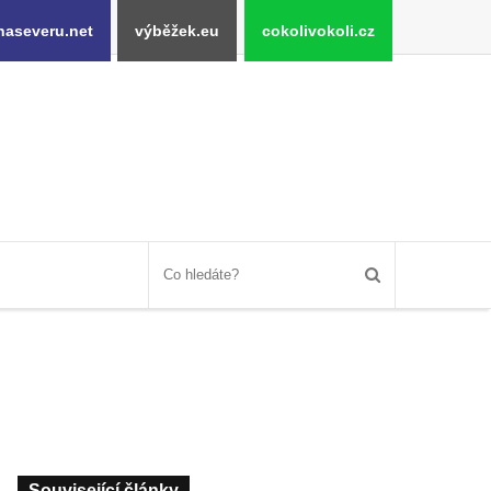
naseveru.net
výběžek.eu
cokolivokoli.cz
Související články