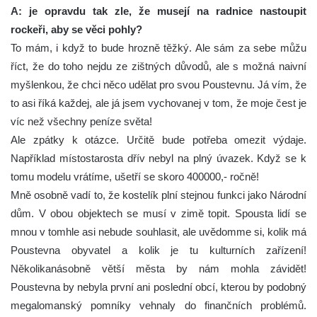
A: je opravdu tak zle, že musejí na radnice nastoupit
rockeři, aby se věci pohly?
To mám, i když to bude hrozně těžký. Ale sám za sebe můžu
říct, že do toho nejdu ze zištných důvodů, ale s možná naivní
myšlenkou, že chci něco udělat pro svou Poustevnu. Já vím, že
to asi říká každej, ale já jsem vychovanej v tom, že moje čest je
víc než všechny peníze světa!
Ale zpátky k otázce. Určitě bude potřeba omezit výdaje.
Například místostarosta dřív nebyl na plný úvazek. Když se k
tomu modelu vrátíme, ušetří se skoro 400000,- ročně!
Mně osobně vadí to, že kostelík plní stejnou funkci jako Národní
dům. V obou objektech se musí v zimě topit. Spousta lidí se
mnou v tomhle asi nebude souhlasit, ale uvědomme si, kolik má
Poustevna obyvatel a kolik je tu kulturních zařízení!
Několikanásobně větší města by nám mohla závidět!
Poustevna by nebyla první ani poslední obcí, kterou by podobný
megalomanský pomníky vehnaly do finančních problémů.