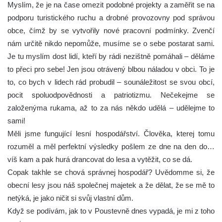
Myslím, že je na čase omezit podobné projekty a zaměřit se na
podporu turistického ruchu a drobné provozovny pod správou
obce, čímž by se vytvořily nové pracovní podmínky. Zvenčí
nám určitě nikdo nepomůže, musíme se o sebe postarat sami.
Je tu myslím dost lidí, kteří by rádi nezištně pomáhali – děláme
to přeci pro sebe! Jen jsou otrávený blbou náladou v obci. To je
to, co bych v lidech rád probudil – sounáležitost se svou obcí,
pocit spoluodpovědnosti a patriotizmu. Nečekejme se
založenýma rukama, až to za nás někdo udělá – udělejme to
sami!
Měli jsme fungující lesní hospodářství. Člověka, kterej tomu
rozuměl a měl perfektní výsledky pošlem ze dne na den do…
víš kam a pak hurá drancovat do lesa a vytěžit, co se dá.
Copak takhle se chová správnej hospodář? Uvědomme si, že
obecní lesy jsou náš společnej majetek a že dělat, že se mě to
netýká, je jako ničit si svůj vlastní dům.
Když se podívám, jak to v Poustevně dnes vypadá, je mi z toho