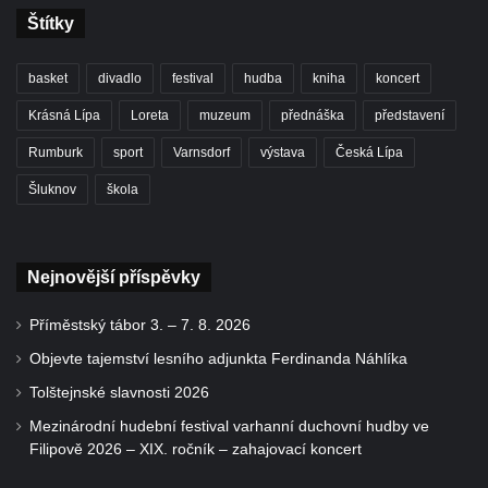
Štítky
basket
divadlo
festival
hudba
kniha
koncert
Krásná Lípa
Loreta
muzeum
přednáška
představení
Rumburk
sport
Varnsdorf
výstava
Česká Lípa
Šluknov
škola
Nejnovější příspěvky
Příměstský tábor 3. – 7. 8. 2026
Objevte tajemství lesního adjunkta Ferdinanda Náhlíka
Tolštejnské slavnosti 2026
Mezinárodní hudební festival varhanní duchovní hudby ve
Filipově 2026 – XIX. ročník – zahajovací koncert