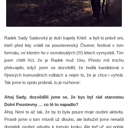
Radek Sady Sadovský je duší kapely Krleš a byli to právě oni,
kteří před lety vrátili na poustevenský Čtverec festival v tom
formátu, ve kterém ho v osmdesátých (!!!) letech vymysleli.
Tím
jsem chtěl říct, že je Radek muž činu. Přesto mě trochu
překvapilo, když jsem se dozvěděl, že hodlá kandidovat v
říjnových komunálních volbách a nejen to, že je chce i vyhrát.
Tak jsme to spolu probrali, tu je rozhovor:
Ahoj Sady, dozvěděli jsme se, že bys byl rád starostou
Dolní Poustevny … co tě to napadlo?
Ahoj. Není to až tak, že by to byla pouze moje osobní aktivita.
Prostě jsme o tom mluvili už dlouho, ale bohužel jsme nenašli
dostatek osobní odvahy k tomuto kroku. Ale teď už asi pohár