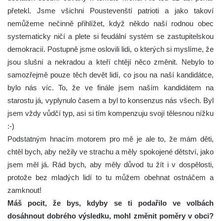
přetekl. Jsme všichni Poustevenští patrioti a jako takoví
nemůžeme nečinně přihlížet, když někdo naší rodnou obec
systematicky ničí a plete si feudální systém se zastupitelskou
demokracií. Postupně jsme oslovili lidi, o kterých si myslíme, že
jsou slušní a nekradou a kteří chtějí něco změnit. Nebylo to
samozřejmě pouze těch devět lidí, co jsou na naší kandidátce,
bylo nás víc. To, že ve finále jsem naším kandidátem na
starostu já, vyplynulo časem a byl to konsenzus nás všech. Byl
jsem vždy vůdčí typ, asi si tím kompenzuju svojí tělesnou nížku
:-)
Podstatným hnacím motorem pro mě je ale to, že mám děti,
chtěl bych, aby nežily ve strachu a měly spokojené dětství, jako
jsem měl já. Rád bych, aby měly důvod tu žít i v dospělosti,
protože bez mladých lidí to tu můžem obehnat ostnáčem a
zamknout!
Máš pocit, že bys, kdyby se ti podařilo ve volbách
dosáhnout dobrého výsledku, mohl změnit poměry v obci?