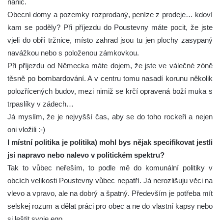
nanic.
Obecní domy a pozemky rozprodaný, peníze z prodeje… kdoví
kam se poděly? Při příjezdu do Poustevny máte pocit, že jste
vjeli do obří tržnice, místo zahrad jsou tu jen plochy zasypaný
navážkou nebo s položenou zámkovkou.
Při příjezdu od Německa máte dojem, že jste ve válečné zóně
těsně po bombardování. A v centru tomu nasadí korunu několik
polozřícených budov, mezi nimiž se krčí opravená boží muka s
trpaslíky v zádech…
Já myslím, že je nejvyšší čas, aby se do toho rockeři a nejen
oni vložili :-)
I místní politika je politika) mohl bys nějak specifikovat jestli
jsi napravo nebo nalevo v politickém spektru?
Tak to vůbec neřeším, to podle mě do komunální politiky v
obcích velikosti Poustevny vůbec nepatří. Já nerozlišuju věci na
vlevo a vpravo, ale na dobrý a špatný. Především je potřeba mít
selskej rozum a dělat práci pro obec a ne do vlastní kapsy nebo
si leštit svoje ego.