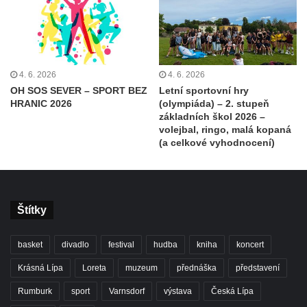
4. 6. 2026
4. 6. 2026
OH SOS SEVER – SPORT BEZ
Letní sportovní hry
HRANIC 2026
(olympiáda) – 2. stupeň
základních škol 2026 –
volejbal, ringo, malá kopaná
(a celkové vyhodnocení)
Štítky
basket
divadlo
festival
hudba
kniha
koncert
Krásná Lípa
Loreta
muzeum
přednáška
představení
Rumburk
sport
Varnsdorf
výstava
Česká Lípa