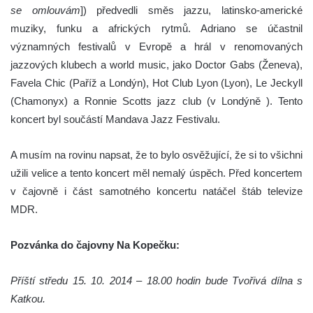
se omlouvám
]) předvedli směs jazzu, latinsko-americké
muziky, funku a afrických rytmů. Adriano se účastnil
významných festivalů v Evropě a hrál v renomovaných
jazzových klubech a world music, jako Doctor Gabs (Ženeva),
Favela Chic (Paříž a Londýn), Hot Club Lyon (Lyon), Le Jeckyll
(Chamonyx) a Ronnie Scotts jazz club (v Londýně ). Tento
koncert byl součástí Mandava Jazz Festivalu.
A musím na rovinu napsat, že to bylo osvěžující, že si to všichni
užili velice a tento koncert měl nemalý úspěch. Před koncertem
v čajovně i část samotného koncertu natáčel štáb televize
MDR.
Pozvánka do čajovny Na Kopečku:
Příští středu 15. 10. 2014 – 18.00 hodin bude Tvořivá dílna s
Katkou.