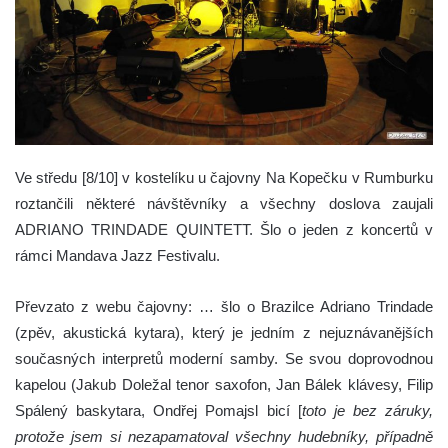
Ve středu [8/10] v kostelíku u čajovny Na Kopečku v Rumburku
roztančili některé návštěvníky a všechny doslova zaujali
ADRIANO TRINDADE QUINTETT. Šlo o jeden z koncertů v
rámci Mandava Jazz Festivalu.
Převzato z webu čajovny: … šlo o Brazilce Adriano Trindade
(zpěv, akustická kytara), který je jedním z nejuznávanějších
současných interpretů moderní samby. Se svou doprovodnou
kapelou (Jakub Doležal tenor saxofon, Jan Bálek klávesy, Filip
Spálený baskytara, Ondřej Pomajsl bicí [
toto je bez záruky,
protože jsem si nezapamatoval všechny hudebníky, případně