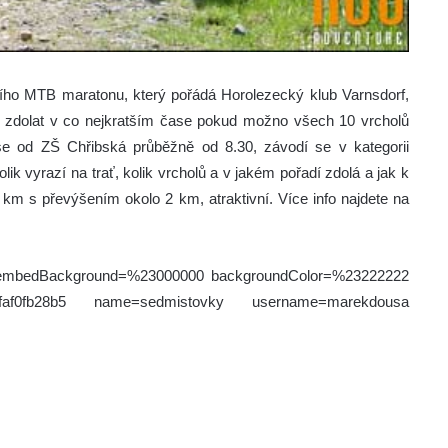
ního MTB maratonu, který pořádá Horolezecký klub Varnsdorf,
 zdolat v co nejkratším čase pokud možno všech 10 vrcholů
 se od ZŠ Chřibská průběžně od 8.30, závodí se v kategorii
lik vyrazí na trať, kolik vrcholů a v jakém pořadí zdolá a jak k
 km s převýšením okolo 2 km, atraktivní. Více info najdete na
4 embedBackground=%23000000 backgroundColor=%23222222
2edfaf0fb28b5 name=sedmistovky username=marekdousa