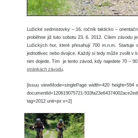
Lužické sedmistovky – 16. ročník takticko – orientač
proběhne již tuto sobotu 23. 6. 2012.
Cílem závodu je
Lužických hor, které přesahují 700 m.n.m. Startuje
jednotlivec nebo dvojice. Každý si tedy může zvolit v ko
nim dojede. Tím je tento závod, kdy najedete 70 – 90
stránkách závodu
.
[issuu viewMode=singlePage width=420 height=59
documentId=120619075721-933fa23e64374002ace
tag=2012 unit=px v=2]