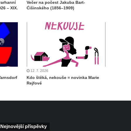
varhanní
Večer na počest Jakuba Bart-
26 – XIX.
Ćišinského (1856–1909)
12. 7. 2026
Varnsdorf
Kdo štěká, nekouše = novinka Marie
Rejfové
Nejnovější příspěvky