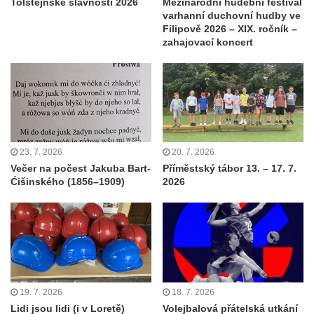
Tolštejnské slavnosti 2026
Mezinárodní hudební festival
varhanní duchovní hudby ve
Filipově 2026 – XIX. ročník –
zahajovací koncert
23. 7. 2026
20. 7. 2026
Večer na počest Jakuba Bart-
Příměstský tábor 13. – 17. 7.
Ćišinského (1856–1909)
2026
19. 7. 2026
18. 7. 2026
Lidi jsou lidi (i v Loretě)
Volejbalová přátelská utkání