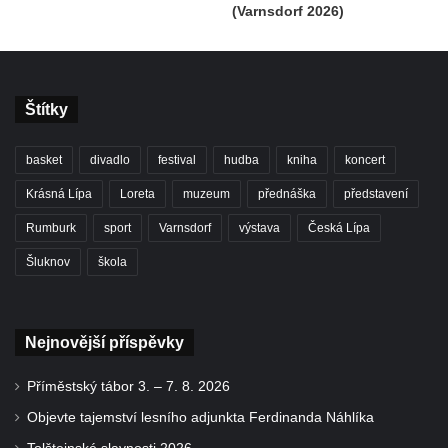
(Varnsdorf 2026)
Štítky
basket
divadlo
festival
hudba
kniha
koncert
Krásná Lípa
Loreta
muzeum
přednáška
představení
Rumburk
sport
Varnsdorf
výstava
Česká Lípa
Šluknov
škola
Nejnovější příspěvky
Příměstský tábor 3. – 7. 8. 2026
Objevte tajemství lesního adjunkta Ferdinanda Náhlíka