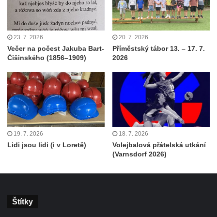
23. 7. 2026
20. 7. 2026
Večer na počest Jakuba Bart-
Příměstský tábor 13. – 17. 7.
Ćišinského (1856–1909)
2026
19. 7. 2026
18. 7. 2026
Lidi jsou lidi (i v Loretě)
Volejbalová přátelská utkání
(Varnsdorf 2026)
Štítky