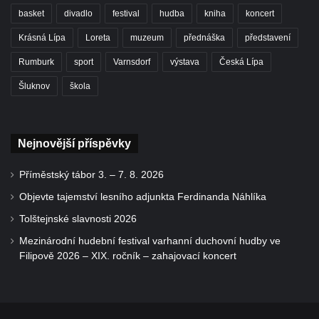
basket
divadlo
festival
hudba
kniha
koncert
Krásná Lípa
Loreta
muzeum
přednáška
představení
Rumburk
sport
Varnsdorf
výstava
Česká Lípa
Šluknov
škola
Nejnovější příspěvky
Příměstský tábor 3. – 7. 8. 2026
Objevte tajemství lesního adjunkta Ferdinanda Náhlíka
Tolštejnské slavnosti 2026
Mezinárodní hudební festival varhanní duchovní hudby ve
Filipově 2026 – XIX. ročník – zahajovací koncert