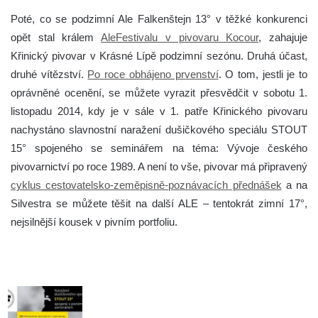
Poté, co se podzimní Ale Falkenštejn 13° v těžké konkurenci
opět stal králem
AleFestivalu v pivovaru Kocour
, zahajuje
Křinický pivovar v Krásné Lípě podzimní sezónu.
Druhá účast,
druhé vítězství.
Po roce obhájeno prvenství
. O tom, jestli je to
oprávněné ocenění, se můžete vyrazit přesvědčit v sobotu 1.
listopadu 2014, kdy je v sále v 1. patře Křinického pivovaru
nachystáno slavnostní naražení dušičkového speciálu STOUT
15° spojeného se seminářem na téma: Vývoje českého
pivovarnictví po roce 1989. A není to vše, pivovar má připravený
cyklus cestovatelsko-zeměpisně-poznávacích přednášek
a na
Silvestra se můžete těšit na další ALE – tentokrát zimní 17°,
nejsilnější kousek v pivním portfoliu.