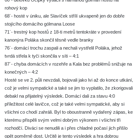
rohový kop
68´- hosté v úniku, ale Slavíček střílí ukvapeně jen do dobře
stojícího domácího gólmana Loose
71´- trestný kop hostů z 18-ti metrů tentokráte v provedení
kanonýra Poláka skončil těsně vedle branky
76´- domácí trochu zaspali a nechali vystřelil Poláka, jehož
tvrdá střela k tyči skončila v síti – 4:1
87´- chyba domácích v rozehře a Kala bez problémů snižuje na
konečných – 4:2
Hosté se ve 2. půli nevzdali, bojovali jako lvi až do konce utkání,
což je velmi sympatické a také se jim to vyplatilo, že zkorigovali
debakl na přijatelný výsledek. Domácí dali za stavu 4:0
příležitost celé lavičce, což je také velmi sympatické, aby si
všichni co chodí zahráli. Byl to oboustranně vydařený zápas, ke
kterému přispěli svým velmi dobrým výkonem i všichni tři
rozhodčí. Diváci se nenudili a i přes chladné počasí jich přišlo
opět poměrně dost. Určitě je tento výsledek a hra dobrou