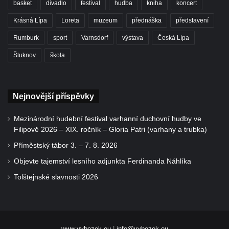
basket
divadlo
festival
hudba
kniha
koncert
Krásná Lípa
Loreta
muzeum
přednáška
představení
Rumburk
sport
Varnsdorf
výstava
Česká Lípa
Šluknov
škola
Nejnovější příspěvky
Mezinárodní hudební festival varhanní duchovní hudby ve
Filipově 2026 – XIX. ročník – Gloria Patri (varhany a trubka)
Příměstský tábor 3. – 7. 8. 2026
Objevte tajemství lesního adjunkta Ferdinanda Náhlíka
Tolštejnské slavnosti 2026
www.vybezek.eu
|
info@vybezek.eu