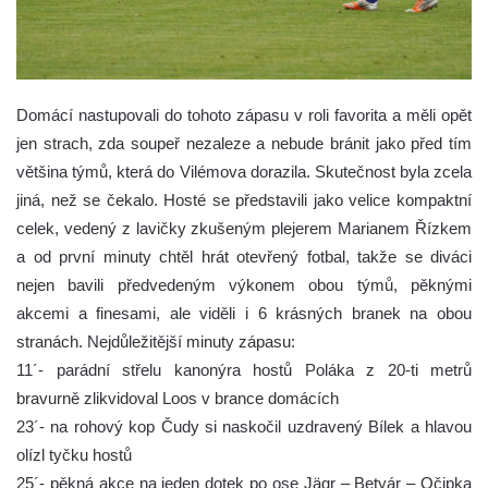
Domácí nastupovali do tohoto zápasu v roli favorita a měli opět
jen strach, zda soupeř nezaleze a nebude bránit jako před tím
většina týmů, která do Vilémova dorazila. Skutečnost byla zcela
jiná, než se čekalo. Hosté se představili jako velice kompaktní
celek, vedený z lavičky zkušeným plejerem Marianem Řízkem
a od první minuty chtěl hrát otevřený fotbal, takže se diváci
nejen bavili předvedeným výkonem obou týmů, pěknými
akcemi a finesami, ale viděli i 6 krásných branek na obou
stranách.
Nejdůležitější minuty zápasu:
11´- parádní střelu kanonýra hostů Poláka z 20-ti metrů
bravurně zlikvidoval Loos v brance domácích
23´- na rohový kop Čudy si naskočil uzdravený Bílek a hlavou
olízl tyčku hostů
25´- pěkná akce na jeden dotek po ose Jägr – Betyár – Očipka