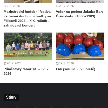
2. 8. 2026
23. 7. 2026
Mezinárodní hudební festival
Večer na počest Jakuba Bart-
varhanní duchovní hudby ve
Ćišinského (1856–1909)
Filipově 2026 – XIX. ročník –
zahajovací koncert
20. 7. 2026
19. 7. 2026
Příměstský tábor 13. – 17. 7.
Lidi jsou lidi (i v Loretě)
2026
Štítky