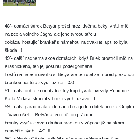
48´- domácí štírek Betyár prošel mezi dvěma beky, vrátil míč
na zcela volného Jägra, ale jeho tvrdou střelu
dokázal hostující brankář s námahou na dvakrát lapit, to byla
škoda !!!
49´- další nádherná akce domácích, když Bílek prostrčil míč na
Krasnického, ten jej posunul podél gólmana
hostů na naběhnuvšího si Betyára a ten stál sám před prázdnou
brankou hostů a zvýšil už na – 3:0
51´- další dobře kopnutý trestný kop bývalé hvězdy Roudnice
Karla Midase skončil v Loosových rukavicích
59´- další parádní akce domácích na jeden dotek po ose Očipka
– Vavroušek – Betyár a ten opět do prázdné
branky zvyšuje svou druhou brankou v zápase již na skoro
neuvěřitelných – 4:0 !!!
66´- dělovku Očipky vytlačil s námahou gólman hostů na