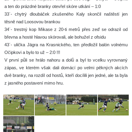
a ten do prázdné branky otevřel skóre utkání – 1:0
33´- chytrý dloubáček zkušeného Kaly skončil naštěstí jen
těsně nad Loosovou brankou
34´- trestný kop Mikase z 20-ti metrů přes zeď se odrazil od
břevna a hosté hlavou skórovali, ale bohužel z ofsidu
43´- ulička Jägra na Krasnického, ten předložil balón volnému
Očipkovi a bylo to už – 2:0 !!!
V první půli se hrálo nahoru a dolů a byl to vcelku vyrovnaný
zápas, ve kterém však dali domácí po velmi pěkných akcích
dvě branky, na rozdíl od hostů, kteří docílili jen jedné, ale ta byla
z jasného postavení mimo hru.