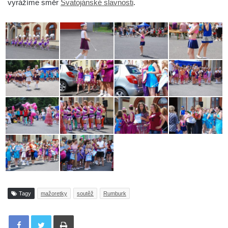
vyrážíme směr
Svatojánské slavnosti
.
Tagy
mažoretky
soutěž
Rumburk
Tisknout