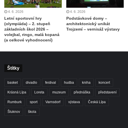
4. 6. 2026
4. 6. 2026
Letní sportovní hry
Podstávkové domy –
(olympiáda) – 2. stupeň
architektonický unikát
základních škol 2026 –
Trojzemí – vernisáž výstavy
volejbal, ringo, malá kopaná
(a celkové vyhodnocení)
Štítky
basket
divadlo
festival
hudba
kniha
koncert
Krásná Lípa
Loreta
muzeum
přednáška
představení
Rumburk
sport
Varnsdorf
výstava
Česká Lípa
Šluknov
škola