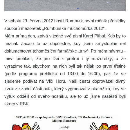
V sobotu 23. června 2012 hostil Rumburk první ročník přehlídky
souborů mažoretek „Rumburská muchomůrka 2012“.
Mám príma den, zpívá v jedné své písni Karel Plíhal. Kdo by to
neznal. Začalo to už dopoledne, kdy jsem smysluplně šel
dokumentovat tohoměsíční
farmářské „trhy“
. Po mém návratu -
miw- prohlásil, že pro Deník přetrpí i ty mažoretky, a že
vyrazíme tak, abychom na nich byli tak nějak po první třetině
(podle programu přehlídka od 13:00 do 16:00), pak že se
sjedeme podívat na Vlčí Horu. Naši cestu doprovázel divný
zvuk ze zadní části auta, který vygradoval v okamžiku, kdy se
výfuk oddělil od svého nosníku, ale to už jsme naštěstí byli
skoro v RBK.