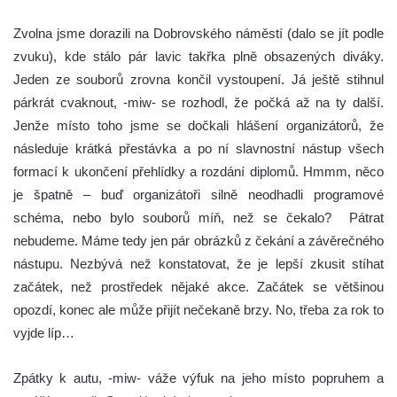
Zvolna jsme dorazili na Dobrovského náměstí (dalo se jít podle
zvuku), kde stálo pár lavic takřka plně obsazených diváky.
Jeden ze souborů zrovna končil vystoupení. Já ještě stihnul
párkrát cvaknout, -miw- se rozhodl, že počká až na ty další.
Jenže místo toho jsme se dočkali hlášení organizátorů, že
následuje krátká přestávka a po ní slavnostní nástup všech
formací k ukončení přehlídky a rozdání diplomů. Hmmm, něco
je špatně – buď organizátoři silně neodhadli programové
schéma, nebo bylo souborů míň, než se čekalo? Pátrat
nebudeme. Máme tedy jen pár obrázků z čekání a závěrečného
nástupu. Nezbývá než konstatovat, že je lepší zkusit stíhat
začátek, než prostředek nějaké akce. Začátek se většinou
opozdí, konec ale může přijít nečekaně brzy. No, třeba za rok to
vyjde líp…
Zpátky k autu, -miw- váže výfuk na jeho místo popruhem a