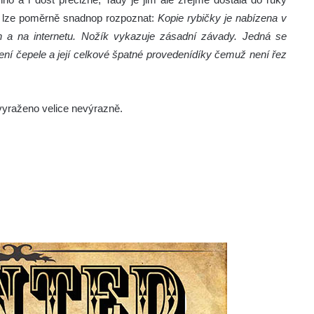
 ji lze poměrně snadnop rozpoznat:
Kopie rybičky je nabízena v
n a na internetu. Nožík vykazuje zásadní závady. Jedná se
ení čepele a její celkové špatné provedení
díky čemuž není řez
 vyraženo velice nevýrazně.