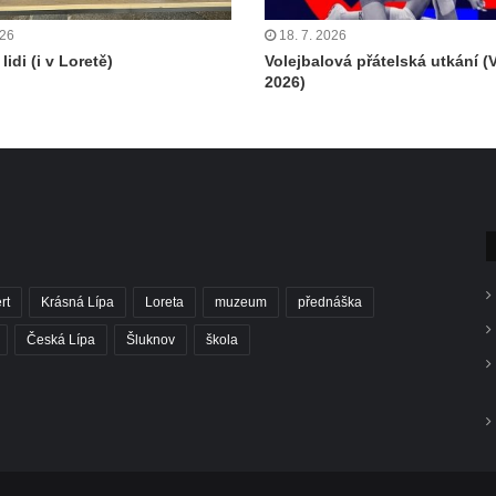
026
18. 7. 2026
lidi (i v Loretě)
Volejbalová přátelská utkání (
2026)
rt
Krásná Lípa
Loreta
muzeum
přednáška
Česká Lípa
Šluknov
škola