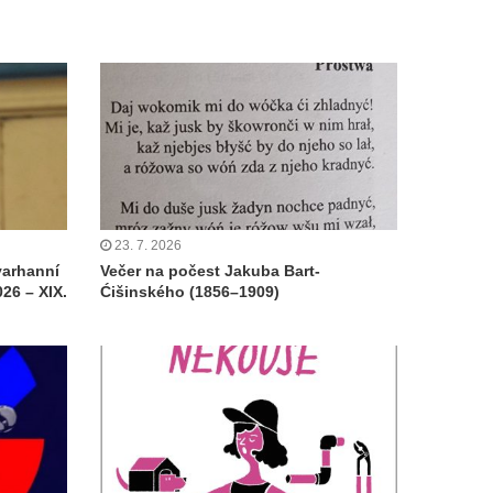
23. 7. 2026
varhanní
Večer na počest Jakuba Bart-
26 – XIX.
Ćišinského (1856–1909)