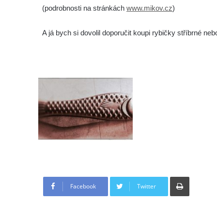
(podrobnosti na stránkách
www.mikov.cz
)
A já bych si dovolil doporučit koupi rybičky stříbrné ne
Tisknout
Facebook
Twitter