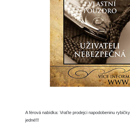
A férová nabídka: Vraťte prodejci napodobeninu rybičk
jedné!!!