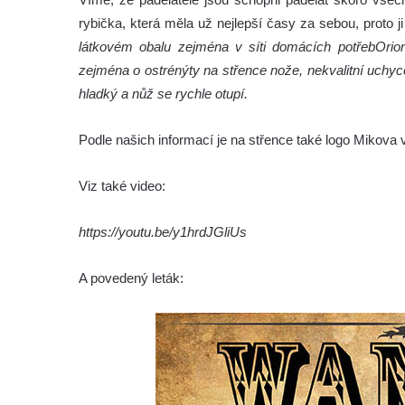
rybička, která měla už nejlepší časy za sebou, proto
látkovém obalu zejména v síti domácích potřeb
Orio
zejména o ostré
nýty na střence nože, nekvalitní uchyc
hladký a nůž se rychle otupí.
Podle našich informací je na střence také logo Mikova
Viz také video:
https://youtu.be/y1hrdJGliUs
A povedený leták: