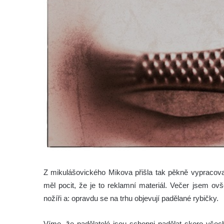
Z mikulášovického Mikova přišla tak pěkně vypracova
měl pocit, že je to reklamní materiál. Večer jsem ov
nožíři a: opravdu se na trhu objevují padělané rybičky.
Víme, že padělatelé jsou schopni padělat skoro všech