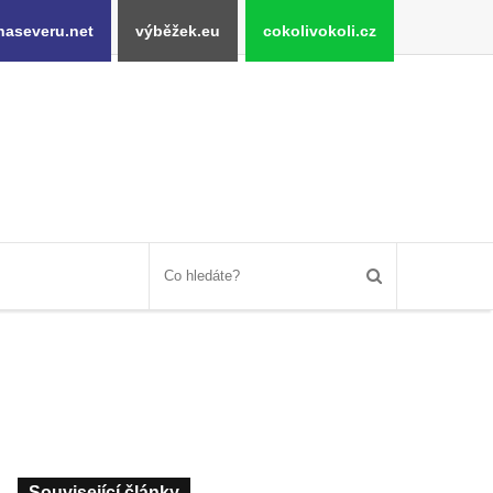
naseveru.net
výběžek.eu
cokolivokoli.cz
Související články