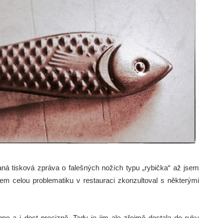
ná tisková zpráva o falešných nožích typu „rybička“ až jsem
šem celou problematiku v restauraci zkonzultoval s některými
no a i dost precizně, Tady je jim ale zřejmě dostala do ruky