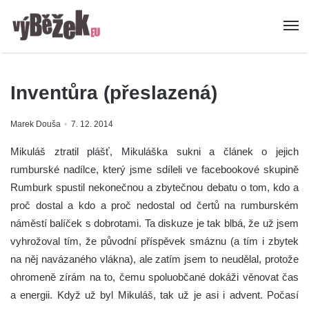
Inventůra (přeslazená)
Marek Douša
7. 12. 2014
Mikuláš ztratil plášť, Mikuláška sukni a článek o jejich
rumburské nadílce, který jsme sdíleli ve facebookové skupině
Rumburk spustil nekonečnou a zbytečnou debatu o tom, kdo a
proč dostal a kdo a proč nedostal od čertů na rumburském
náměstí balíček s dobrotami. Ta diskuze je tak blbá, že už jsem
vyhrožoval tím, že původní příspěvek smáznu (a tím i zbytek
na něj navázaného vlákna), ale zatím jsem to neudělal, protože
ohromeně zírám na to, čemu spoluobčané dokáži věnovat čas
a energii.
Když už byl Mikuláš, tak už je asi i advent. Počasí