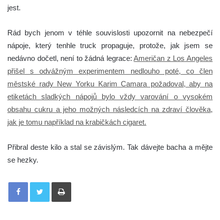
jest.
Rád bych jenom v téhle souvislosti upozornit na nebezpečí
nápoje, který tenhle truck propaguje, protože, jak jsem se
nedávno dočetl, není to žádná legrace:
Američan z Los Angeles
přišel s odvážným experimentem nedlouho poté, co člen
městské rady New Yorku Karim Camara požadoval, aby na
etiketách sladkých nápojů bylo vždy varování o vysokém
obsahu cukru a jeho možných následcích na zdraví člověka,
jak je tomu například na krabičkách cigaret.
Přibral deste kilo a stal se závislým. Tak dávejte bacha a mějte
se hezky.
Tisknout