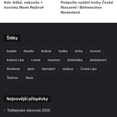
Kdo štěká, nekouše =
Podpořte vydání knihy České
novinka Marie Rejfové
Nizozemí / Böhmisches
Niederland
Štítky
basket
divadlo
festival
hudba
kniha
koncert
Krásná Lípa
Loreta
muzeum
přednáška
představení
Rumburk
sport
Varnsdorf
výstava
Česká Lípa
Šluknov
škola
Nejnovější příspěvky
Tolštejnské slavnosti 2026