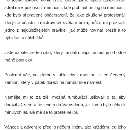
sdělil mi v poklusu z místnosti, kde probíhal brífing do místnosti,
kde bylo připravené občerstvení, že jako zkušený profesionál,
který se účastnil i mistrovství světa v boxu, může mi prozradit
jedno z nejdůležitějších pravidel, jak může novinář přežít a to
být včas u chlebíčků.
Jistě uznáte, že ten citát, který mi dali chlapci do úst je o hodně
méně poetický.
Poslední věc, na kterou v tuhle chvíli myslím, je ten červený
kamion, který v pátek dorazí na rumburské náměstí.
Nemějte mi to za zlé, možná rumburáci usilovali o to, aby
dorazil až sem a ne jenom do Varnsdorfu, jak tomu bylo několik
minulých let, ale mě se to prostě nelíbí.
Vánoce a advent je přeci o něčem jiném, ale: každému co jeho