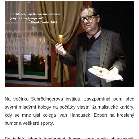
Na večírku Schrödingerova institutu zavzpomínal jsem před
svými mladými kolegy na počátky vlastní žurnalistické kariéry,
kdy se mne ujal kolega Ivan Hanousek. Expert na kreslený
humor a veškeré sporty.
Po jedné tiskové konferenci, kterou jsme spolu absolvovali,