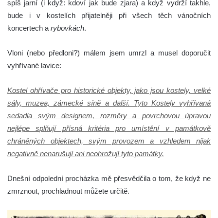
spíš jarní (i když: kdoví jak bude zjara) a když vydrží takhle,
bude i v kostelích přijatelněji při všech těch vánočních
koncertech a
rybovkách
.
Vloni (nebo předloni?) málem jsem umrzl a musel doporučit
vyhřívané lavice:
Kostel ohřívače pro historické objekty, jako jsou kostely, velké
sály, muzea, zámecké síně a další. Tyto Kostely vyhřívaná
sedadla svým designem, rozměry a povrchovou úpravou
nejlépe splňují přísná kritéria pro umístění v památkově
chráněných objektech, svým provozem a vzhledem nijak
negativně nenarušují ani neohrožují tyto památky.
Dnešní odpolední procházka mě přesvědčila o tom, že když ne
zmrznout, prochladnout můžete určitě.