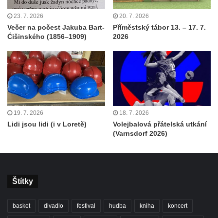
23. 7. 2026
20. 7. 2026
Večer na počest Jakuba Bart-
Příměstský tábor 13. – 17. 7.
Ćišinského (1856–1909)
2026
19. 7. 2026
18. 7. 2026
Lidi jsou lidi (i v Loretě)
Volejbalová přátelská utkání
(Varnsdorf 2026)
Štítky
basket
divadlo
festival
hudba
kniha
koncert