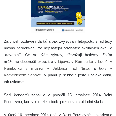
Za chvíli rozdávání dárků a pak zvyšování letopočtu, snad tedy
nikoho nepřekvapí, že nejčastější přívlastek aktuálních akcí je
„adventní“.
Co se týče výstav, převažují betlémy. Zatím
můžeme doporučit expozice
v Lipové
,
v Rumburku v Loetě
,
v
Rumburku v muzeu
,
v Jablonci nad Nisou
a taky
v
Kamenickém Šenově
. V plánu je stihnout ještě i nějaké další,
tak uvidíme.
Sérii koncertů zahajuje v pondělí 15. prosince 2014 Dolní
Poustevna, kde v kostelíku bude preludovat základní škola.
V úterý 16. prosince 2014 opět v Dolní Poustevně – akademie