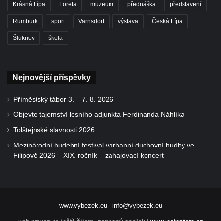
Krásná Lípa
Loreta
muzeum
přednáška
představení
Rumburk
sport
Varnsdorf
výstava
Česká Lípa
Šluknov
škola
Nejnovější příspěvky
Příměstský tábor 3. – 7. 8. 2026
Objevte tajemství lesního adjunkta Ferdinanda Náhlíka
Tolštejnské slavnosti 2026
Mezinárodní hudební festival varhanní duchovní hudby ve
Filipově 2026 – XIX. ročník – zahajovací koncert
www.vybezek.eu
|
info@vybezek.eu