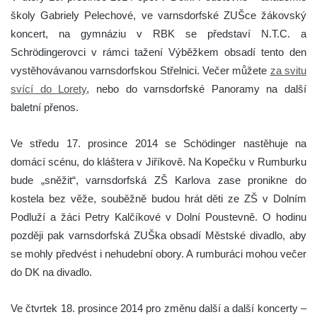
školy Gabriely Pelechové, ve varnsdorfské ZUŠce žákovský
koncert, na gymnáziu v RBK se představí N.T.C. a
Schrödingerovci v rámci tažení Výběžkem obsadí tento den
vystěhovávanou varnsdorfskou Střelnici. Večer můžete
za svitu
svící do Lorety
, nebo do varnsdorfské Panoramy na další
baletní přenos.
Ve středu 17. prosince 2014 se Schödinger nastěhuje na
domácí scénu, do kláštera v Jiříkově. Na Kopečku v Rumburku
bude „sněžit“, varnsdorfská ZŠ Karlova zase pronikne do
kostela bez věže, souběžně budou hrát děti ze ZŠ v Dolním
Podluží a žáci Petry Kalčíkové v Dolní Poustevně. O hodinu
později pak varnsdorfská ZUŠka obsadí Městské divadlo, aby
se mohly předvést i nehudební obory. A rumburáci mohou večer
do DK na divadlo.
Ve čtvrtek 18. prosince 2014 pro změnu další a další koncerty –