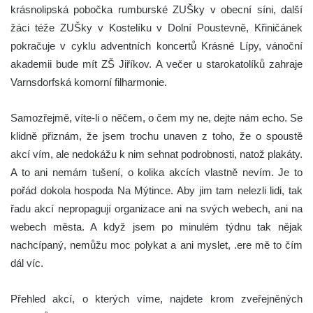
krásnolipská pobočka rumburské ZUŠky v obecní síni, další
žáci téže ZUŠky v Kostelíku v Dolní Poustevně, Křiničánek
pokračuje v cyklu adventních koncertů Krásné Lípy, vánoční
akademii bude mít ZŠ Jiříkov. A večer u starokatolíků zahraje
Varnsdorfská komorní filharmonie.
Samozřejmě, víte-li o něčem, o čem my ne, dejte nám echo. Se
klidně přiznám, že jsem trochu unaven z toho, že o spoustě
akcí vím, ale nedokážu k nim sehnat podrobnosti, natož plakáty.
A to ani nemám tušení, o kolika akcích vlastně nevím. Je to
pořád dokola hospoda Na Mýtince. Aby jim tam nelezli lidi, tak
řadu akcí nepropagují organizace ani na svých webech, ani na
webech města. A když jsem po minulém týdnu tak nějak
nachcípaný, nemůžu moc polykat a ani myslet, .ere mě to čím
dál víc.
Přehled akcí, o kterých víme, najdete krom zveřejněných