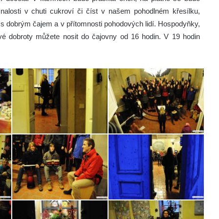
alosti v chuti cukroví či číst v našem pohodlném křesílku,
, s dobrým čajem a v přítomnosti pohodových lidí. Hospodyňky,
vé dobroty můžete nosit do čajovny od 16 hodin. V 19 hodin