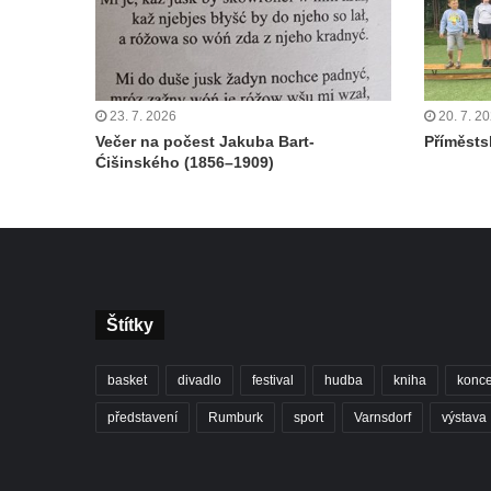
23. 7. 2026
20. 7. 2
Večer na počest Jakuba Bart-
Příměstsk
Ćišinského (1856–1909)
Štítky
basket
divadlo
festival
hudba
kniha
konce
představení
Rumburk
sport
Varnsdorf
výstava