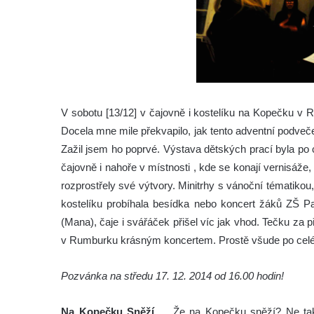
V sobotu [13/12] v čajovně i kostelíku na Kopečku v R
Docela mne mile překvapilo, jak tento adventní podveče
Zažil jsem ho poprvé. Výstava dětských prací byla p
čajovně i nahoře v místnosti , kde se konají vernisáže
rozprostřely své výtvory. Minitrhy s vánoční tématiko
kostelíku probíhala besídka nebo koncert žáků ZŠ Pas
(Mana), čaje i svářáček přišel víc jak vhod. Tečku z
v Rumburku krásným koncertem. Prostě všude po celé
Pozvánka na středu 17. 12. 2014 od 16.00 hodin!
Na Kopečku Sněží …
„Že na Kopečku sněží? Ne ta