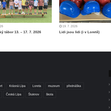
026
19. 7. 2026
ý tábor 13. – 17. 7. 2026
Lidi jsou lidi (i v Loretě)
rt
Krásná Lípa
Loreta
muzeum
přednáška
Česká Lípa
Šluknov
škola