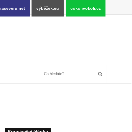
naseveru.net
výběžek.eu
cokolivokoli.cz
Související články