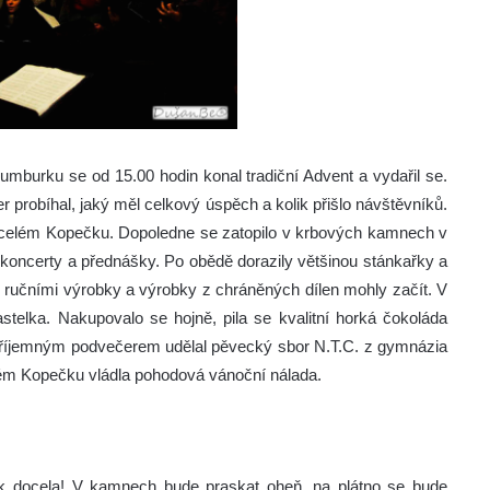
umburku se od 15.00 hodin konal tradiční Advent a vydařil se.
r probíhal, jaký měl celkový úspěch a kolik přišlo návštěvníků.
o celém Kopečku. Dopoledne se zatopilo v krbových kamnech v
, koncerty a přednášky. Po obědě dorazily většinou stánkařky a
u, ručními výrobky a výrobky z chráněných dílen mohly začít. V
telka. Nakupovalo se hojně, pila se kvalitní horká čokoláda
a příjemným podvečerem udělal pěvecký sbor N.T.C. z gymnázia
m Kopečku vládla pohodová vánoční nálada.
k docela! V kamnech bude praskat oheň, na plátno se bude