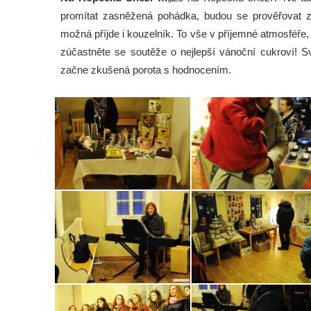
promítat zasněžená pohádka, budou se prověřovat zn
možná příjde i kouzelník. To vše v příjemné atmosféře
zúčastněte se soutěže o nejlepší vánoční cukroví! S
začne zkušená porota s hodnocením.