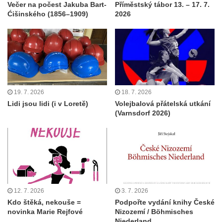
Večer na počest Jakuba Bart-
Příměstský tábor 13. – 17. 7.
Ćišinského (1856–1909)
2026
19. 7. 2026
18. 7. 2026
Lidi jsou lidi (i v Loretě)
Volejbalová přátelská utkání
(Varnsdorf 2026)
12. 7. 2026
3. 7. 2026
Kdo štěká, nekouše =
Podpořte vydání knihy České
novinka Marie Rejfové
Nizozemí / Böhmisches
Niederland