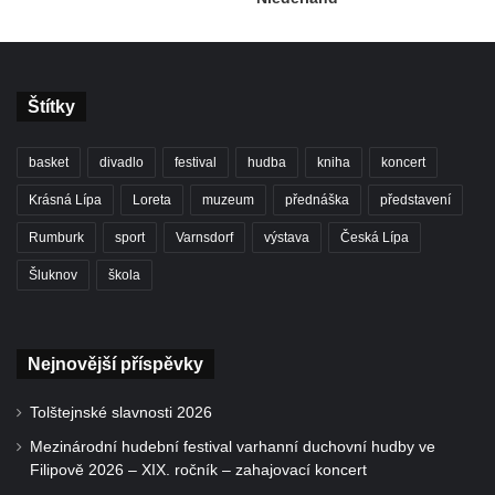
Štítky
basket
divadlo
festival
hudba
kniha
koncert
Krásná Lípa
Loreta
muzeum
přednáška
představení
Rumburk
sport
Varnsdorf
výstava
Česká Lípa
Šluknov
škola
Nejnovější příspěvky
Tolštejnské slavnosti 2026
Mezinárodní hudební festival varhanní duchovní hudby ve
Filipově 2026 – XIX. ročník – zahajovací koncert