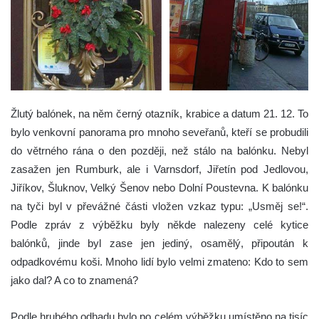
Žlutý balónek, na něm černý otazník, krabice a datum 21. 12. To
bylo venkovní panorama pro mnoho seveřanů, kteří se probudili
do větrného rána o den později, než stálo na balónku. Nebyl
zasažen jen Rumburk, ale i Varnsdorf, Jiřetín pod Jedlovou,
Jiříkov, Šluknov, Velký Šenov nebo Dolní Poustevna.
K balónku
na tyči byl v převážné části vložen vzkaz typu: „Usměj se!“.
Podle zpráv z výběžku byly někde nalezeny celé kytice
balónků, jinde byl zase jen jediný, osamělý, připoután k
odpadkovému koši. Mnoho lidí bylo velmi zmateno: Kdo to sem
jako dal? A co to znamená?
Podle hrubého odhadu bylo po celém výběžku umístěno na tisíc