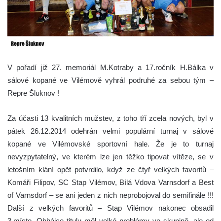
V pořadí již 27. memoriál M.Kotraby a 17.ročník H.Bálka v
sálové kopané ve Vilémově vyhrál podruhé za sebou tým –
Repre Šluknov !
Za účasti 13 kvalitních mužstev, z toho tří zcela nových, byl v
pátek 26.12.2014 odehrán velmi populární turnaj v sálové
kopané ve Vilémovské sportovní hale. Že je to turnaj
nevyzpytatelný, ve kterém lze jen těžko tipovat vítěze, se v
letošním klání opět potvrdilo, když ze čtyř velkých favoritů –
Komáři Filipov, SC Stap Vilémov, Bílá Vdova Varnsdorf a Best
of Varnsdorf – se ani jeden z nich neprobojoval do semifinále !!!
Další z velkých favoritů – Stap Vilémov nakonec obsadil
3.místo. Obhájce titulu měl velké problémy ve skupině, ale od