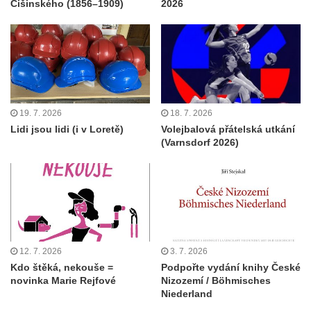
Ćišinského (1856–1909)
2026
19. 7. 2026
18. 7. 2026
Lidi jsou lidi (i v Loretě)
Volejbalová přátelská utkání
(Varnsdorf 2026)
12. 7. 2026
3. 7. 2026
Kdo štěká, nekouše =
Podpořte vydání knihy České
novinka Marie Rejfové
Nizozemí / Böhmisches
Niederland