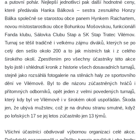
a putovní pohár. Nejlepší jednotlivci pak další hodnotné ceny,
které předávala Hanka Bálková – sestra zesnulého Honzy
Bálka společně se starostou obce panem Hynkem Raichartem,
novou místostarostkou obce Bohunkou Mošovskou, funkcionáři
Fanda klubu, Sálovka Clubu Stap a SK Stap Tratec Vilémov.
Turnaj se těšil tradičně i velkému zájmu diváků, kterých se po
celý den sešlo okolo 200 a to jak místních tak i z celého
širokého okolí. Zpestřením pro všechny účastníky této akce
bylo jistě i shlédnutí kronik z historie všech dosavadních turnajů,
stejně jako rozsáhlá fotogalerie na stěnách haly ze sportovního
dění ve Vilémově. Byl to dle názoru zúčastněných hráčů i
přítomných odborníků, opět jeden z velmi povedených turnajů,
který kdy byl ve Vilémově i v širokém okolí uspořádán. Škoda
jen, že ubývá mužstev, což je na druhou stranu smutné, když
po loňských 17 se jej letos zúčastnilo jen 13 týmů.
Všichni účastníci
obdivovali
výbornou organizaci celé akce.
Pořadatelé nezapomněli v průběhu turnaje navštívit i oba hroby