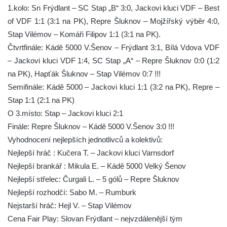
1.kolo: Sn Frýdlant – SC Stap „B“ 3:0, Jackovi kluci VDF – Best
of VDF 1:1 (3:1 na PK), Repre Šluknov – Mojžířský výběr 4:0,
Stap Vilémov – Komáři Filipov 1:1 (3:1 na PK).
Čtvrtfinále: Kádě 5000 V.Šenov – Frýdlant 3:1, Bílá Vdova VDF
– Jackovi kluci VDF 1:4, SC Stap „A“ – Repre Šluknov 0:0 (1:2
na PK), Hapťák Šluknov – Stap Vilémov 0:7 !!!
Semifinále: Kádě 5000 – Jackovi kluci 1:1 (3:2 na PK), Repre –
Stap 1:1 (2:1 na PK)
O 3.místo: Stap – Jackovi kluci 2:1
Finále: Repre Šluknov – Kádě 5000 V.Šenov 3:0 !!!
Vyhodnocení nejlepších jednotlivců a kolektivů:
Nejlepší hráč : Kučera T. – Jackovi kluci Varnsdorf
Nejlepší brankář : Mikula E. – Kádě 5000 Velký Šenov
Nejlepší střelec: Čurgali L. – 5 gólů – Repre Šluknov
Nejlepší rozhodčí: Sabo M. – Rumburk
Nejstarší hráč: Hejl V. – Stap Vilémov
Cena Fair Play: Slovan Frýdlant – nejvzdálenější tým