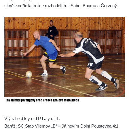
skvěle odřídila trojice rozhodčích – Sabo, Bouma a Červený.
V ý s l e d k y o d P l a y o f f :
Baráž: SC Stap Vilémov „B“ – Já nevím Dolní Poustevna 4:1