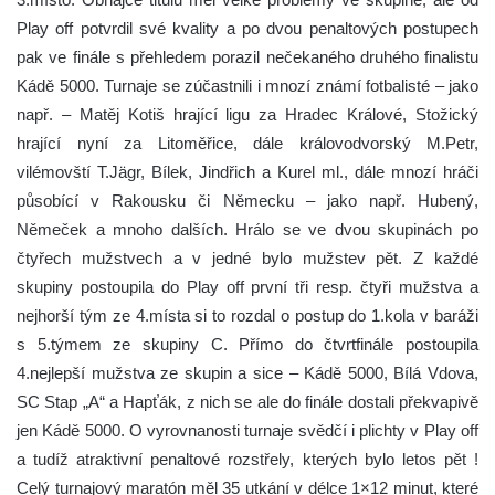
Play off potvrdil své kvality a po dvou penaltových postupech
pak ve finále s přehledem porazil nečekaného druhého finalistu
Kádě 5000. Turnaje se zúčastnili i mnozí známí fotbalisté – jako
např. – Matěj Kotiš hrající ligu za Hradec Králové, Stožický
hrající nyní za Litoměřice, dále královodvorský M.Petr,
vilémovští T.Jägr, Bílek, Jindřich a Kurel ml., dále mnozí hráči
působící v Rakousku či Německu – jako např. Hubený,
Němeček a mnoho dalších. Hrálo se ve dvou skupinách po
čtyřech mužstvech a v jedné bylo mužstev pět. Z každé
skupiny postoupila do Play off první tři resp. čtyři mužstva a
nejhorší tým ze 4.místa si to rozdal o postup do 1.kola v baráži
s 5.týmem ze skupiny C. Přímo do čtvrtfinále postoupila
4.nejlepší mužstva ze skupin a sice – Kádě 5000, Bílá Vdova,
SC Stap „A“ a Hapťák, z nich se ale do finále dostali překvapivě
jen Kádě 5000. O vyrovnanosti turnaje svědčí i plichty v Play off
a tudíž atraktivní penaltové rozstřely, kterých bylo letos pět !
Celý turnajový maratón měl 35 utkání v délce 1×12 minut, které