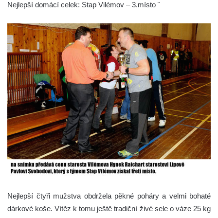
Nejlepší domácí celek: Stap Vilémov – 3.místo ¨
Nejlepší čtyři mužstva obdržela pěkné poháry a velmi bohaté
dárkové koše. Vítěz k tomu ještě tradiční živé sele o váze 25 kg