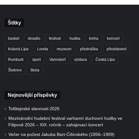
Štítky
basket
divadlo
festival
hudba
kniha
koncert
Krásná Lípa
Loreta
muzeum
přednáška
představení
Rumburk
sport
Varnsdorf
výstava
Česká Lípa
Šluknov
škola
Nejnovější příspěvky
Tolštejnské slavnosti 2026
Mezinárodní hudební festival varhanní duchovní hudby ve
Filipově 2026 – XIX. ročník – zahajovací koncert
Večer na počest Jakuba Bart-Ćišinského (1856–1909)