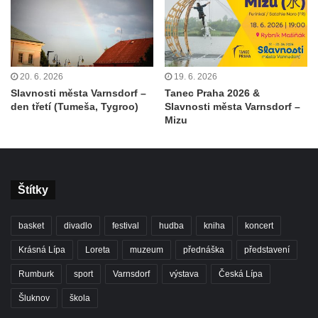
20. 6. 2026
19. 6. 2026
Slavnosti města Varnsdorf –
Tanec Praha 2026 &
den třetí (Tumeša, Tygroo)
Slavnosti města Varnsdorf –
Mizu
Štítky
basket
divadlo
festival
hudba
kniha
koncert
Krásná Lípa
Loreta
muzeum
přednáška
představení
Rumburk
sport
Varnsdorf
výstava
Česká Lípa
Šluknov
škola