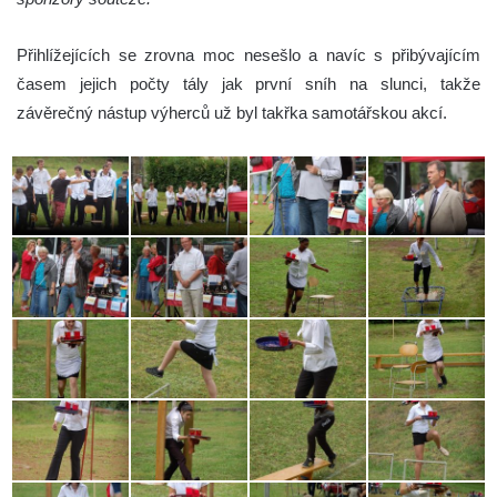
Přihlížejících se zrovna moc nesešlo a navíc s přibývajícím
časem jejich počty tály jak první sníh na slunci, takže
závěrečný nástup výherců už byl takřka samotářskou akcí.