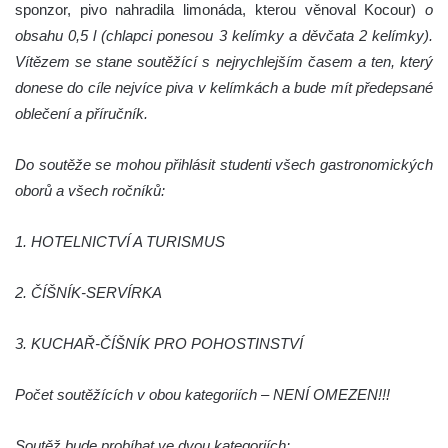
sponzor, pivo nahradila limonáda, kterou věnoval Kocour)
o
obsahu 0,5 l (chlapci ponesou 3 kelímky a děvčata 2 kelímky).
Vítězem se stane soutěžící s nejrychlejším časem a ten, který
donese do cíle nejvíce piva v kelímkách a bude mít předepsané
oblečení a příručník.
Do soutěže se mohou přihlásit studenti všech gastronomických
oborů a všech ročníků:
1. HOTELNICTVÍ A TURISMUS
2. ČÍŠNÍK-SERVÍRKA
3. KUCHAŘ-ČÍŠNÍK PRO POHOSTINSTVÍ
Počet soutěžících v obou kategoriích – NENÍ OMEZEN!!!
Soutěž bude probíhat ve dvou kategoriích: