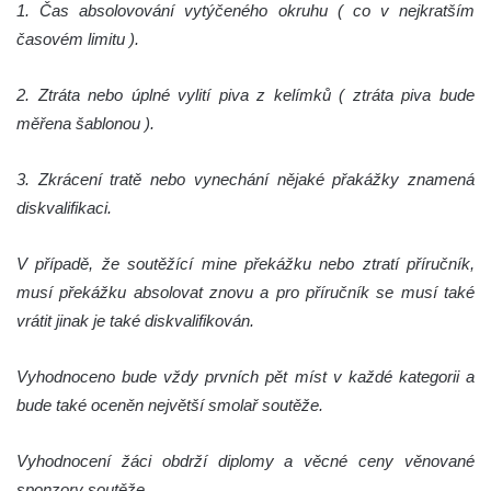
1. Čas absolovování vytýčeného okruhu ( co v nejkratším
časovém limitu ).
2. Ztráta nebo úplné vylití piva z kelímků ( ztráta piva bude
měřena šablonou ).
3. Zkrácení tratě nebo vynechání nějaké přakážky znamená
diskvalifikaci.
V případě, že soutěžící mine překážku nebo ztratí příručník,
musí překážku absolovat znovu a pro příručník se musí také
vrátit jinak je také diskvalifikován.
Vyhodnoceno bude vždy prvních pět míst v každé kategorii a
bude také oceněn největší smolař soutěže.
Vyhodnocení žáci obdrží diplomy a věcné ceny věnované
sponzory soutěže.