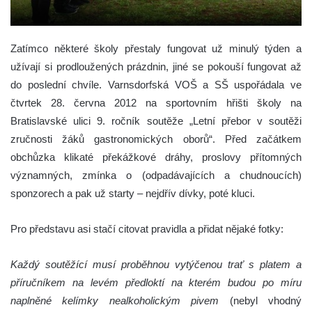
Zatímco některé školy přestaly fungovat už minulý týden a
užívají si prodloužených prázdnin, jiné se pokouší fungovat až
do poslední chvíle. Varnsdorfská VOŠ a SŠ uspořádala ve
čtvrtek 28. června 2012 na sportovním hřišti školy na
Bratislavské ulici 9. ročník soutěže „Letní přebor v soutěži
zručnosti žáků gastronomických oborů“.
Před začátkem
obchůzka klikaté překážkové dráhy, proslovy přítomných
významných, zmínka o (odpadávajících a chudnoucích)
sponzorech a pak už starty – nejdřív dívky, poté kluci.
Pro představu asi stačí citovat pravidla a přidat nějaké fotky:
Každý soutěžící musí proběhnou vytýčenou trať s platem a
příručníkem na levém předloktí na kterém budou po míru
naplněné kelímky nealkoholickým pivem
(nebyl vhodný