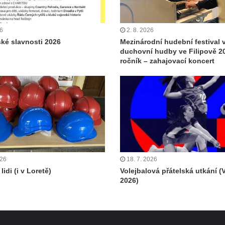
26
2. 8. 2026
ské slavnosti 2026
Mezinárodní hudební festival 
duchovní hudby ve Filipově 20
ročník – zahajovací koncert
026
18. 7. 2026
lidi (i v Loretě)
Volejbalová přátelská utkání (
2026)