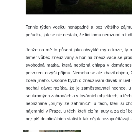
Tenhle týden vcelku nenápadně a bez většího zájmu 
pořádku, jak se nic nestalo, že lidi tomu nerozumí a tud
Jenže na mě to působí jako obvyklé my o koze, ty o
téměř vůbec zneužívány a hon na zneužívače se prost
svobodná matka, která nepřizná chlapa v domácnosti
potvrzení o výši příjmu. Nemohu se ale zbavit dojmu, že
zcela jiného. Osobně bych o zneužívání dávek mluvil u t
nechali dávat razítka, že je zaměstnavatel nechce, u
soukromých zahradách a v továrních objektech, u těch
nepřiznané „příjmy ze zahraničí“, u těch, kteří si c
nájemníci v Praze, u těch, kteří cizími auty a za cizí 
nejspíš do oficiálních statistik tak nějak nezapočítávají