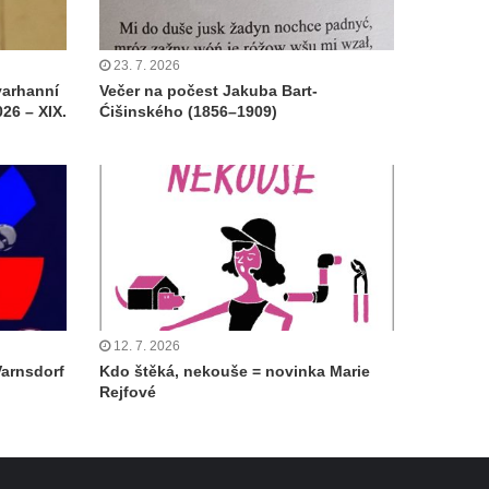
23. 7. 2026
varhanní
Večer na počest Jakuba Bart-
26 – XIX.
Ćišinského (1856–1909)
12. 7. 2026
Varnsdorf
Kdo štěká, nekouše = novinka Marie
Rejfové