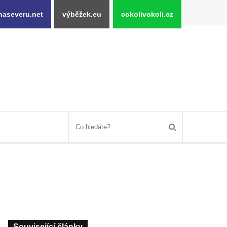
naseveru.net
výběžek.eu
cokolivokoli.cz
Související články