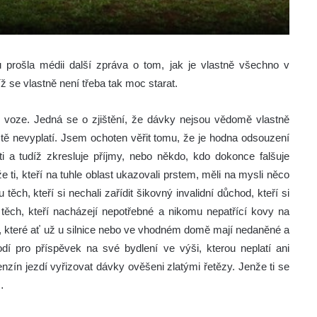
prošla médii další zpráva o tom, jak je vlastně všechno v
íž se vlastně není třeba tak moc starat.
 voze. Jedná se o zjištění, že dávky nejsou vědomě vlastně
ě nevyplatí. Jsem ochoten věřit tomu, že je hodna odsouzení
 a tudíž zkresluje příjmy, nebo někdo, kdo dokonce falšuje
 ti, kteří na tuhle oblast ukazovali prstem, měli na mysli něco
ěch, kteří si nechali zařídit šikovný invalidní důchod, kteří si
 těch, kteří nacházejí nepotřebné a nikomu nepatřící kovy na
, které ať už u silnice nebo ve vhodném domě mají nedaněné a
hodí pro příspěvek na své bydlení ve výši, kterou neplatí ani
benzín jezdí vyřizovat dávky ověšeni zlatými řetězy. Jenže ti se
…