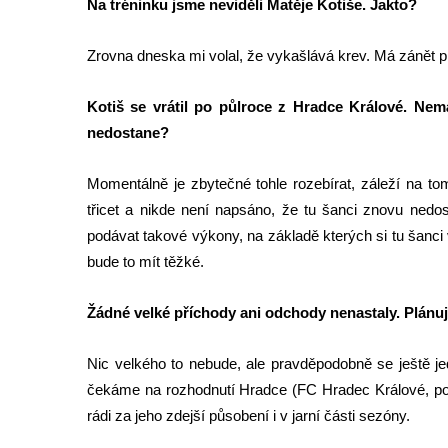
Na tréninku jsme neviděli Matěje Kotiše. Jakto?
m
u
Zrovna dneska mi volal, že vykašlává krev. Má zánět prů
F
K
Kotiš se vrátil po půlroce z Hradce Králové. Nemát
V
nedostane?
a
r
Momentálně je zbytečné tohle rozebírat, záleží na t
n
třicet a nikde není napsáno, že tu šanci znovu nedos
s
podávat takové výkony, na základě kterých si tu šanci
d
bude to mít těžké.
o
r
Žádné velké příchody ani odchody nenastaly. Plánuj
f
j
Nic velkého to nebude, ale pravděpodobně se ještě je
s
čekáme na rozhodnutí Hradce (FC Hradec Králové, poz
m
rádi za jeho zdejší působení i v jarní části sezóny.
e