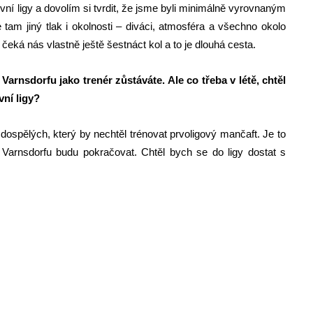
vní ligy a dovolím si tvrdit, že jsme byli minimálně vyrovnaným
 tam jiný tlak i okolnosti – diváci, atmosféra a všechno okolo
 čeká nás vlastně ještě šestnáct kol a to je dlouhá cesta.
Varnsdorfu jako trenér zůstáváte. Ale co třeba v létě, chtěl
ní ligy?
 dospělých, který by nechtěl trénovat prvoligový mančaft. Je to
arnsdorfu budu pokračovat. Chtěl bych se do ligy dostat s