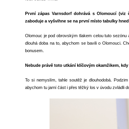
.
K
První zápas Varnsdorf dohrává s Olomoucí (viz
d
zaboduje a vyšvihne se na první místo tabulky hned
i
k
Olomouc je pod obrovským tlakem celou tuto sezónu a
t
dlouhá doba na to, abychom se bavili o Olomouci. C
a
bonusem.
f
o
Nebude právě toto utkání klíčovým okamžikem, kdy s
n
u
To si nemyslím, tahle soutěž je dlouhodobá. Podzim
j
abychom tu jarní část i přes těžký los v úvodu zvládli
s
m
e
s
i
p