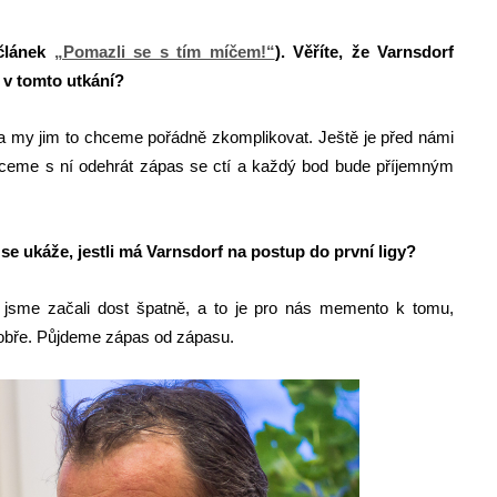
 článek
„Pomazli se s tím míčem!“
). Věříte, že Varnsdorf
 v tomto utkání?
 my jim to chceme pořádně zkomplikovat. Ještě je před námi
hceme s ní odehrát zápas se ctí a každý bod bude příjemným
e ukáže, jestli má Varnsdorf na postup do první ligy?
 jsme začali dost špatně, a to je pro nás memento k tomu,
 dobře. Půjdeme zápas od zápasu.