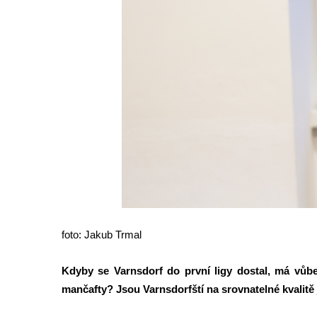
a
k
p
o
z
v
a
l
i
j
e
j
foto: Jakub Trmal
i
c
Kdyby se Varnsdorf do první ligy dostal, má vůbe
h
mančafty? Jsou Varnsdorfští na srovnatelné kvalitě 
t
r