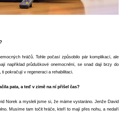
?
mocných hráčů. Tohle počasí způsobilo pár komplikací, ale
ří mají například průduškové onemocnění, se snad dají brzy do
ti pokračují v regeneraci a rehabilitaci.
čila pata, a teď v zimě na ní přišel čas?
avid Norek a mysleli jsme si, že máme vystaráno. Jenže David
lno. Musíme tam točit hráče, kteří to mají přes nohu, a nedaří