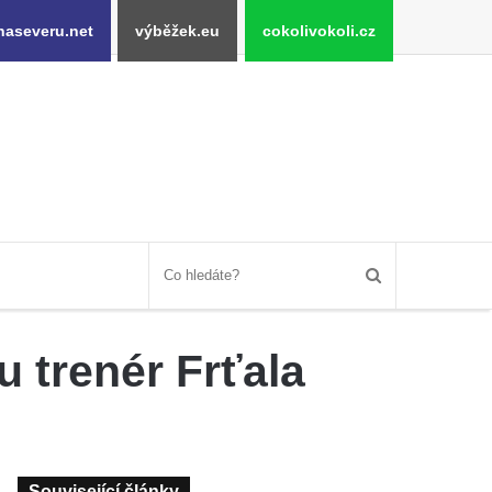
naseveru.net
výběžek.eu
cokolivokoli.cz
u trenér Frťala
Související články