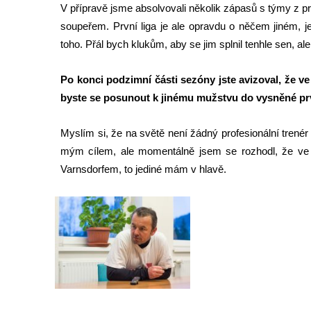
V přípravě jsme absolvovali několik zápasů s týmy z pr
e
soupeřem. První liga je ale opravdu o něčem jiném, je
n
toho. Přál bych klukům, aby se jim splnil tenhle sen, ale
é
r
Po konci podzimní části sezóny jste avizoval, že ve 
a
byste se posunout k jinému mužstvu do vysněné prv
,
Z
Myslím si, že na světě není žádný profesionální trenér
d
mým cílem, ale momentálně jsem se rozhodl, že ve V
e
Varnsdorfem, to jediné mám v hlavě.
ň
k
a
F
r
ť
a
l