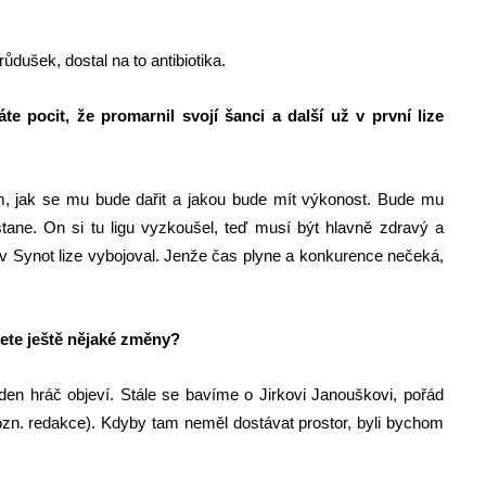
dušek, dostal na to antibiotika.
e pocit, že promarnil svojí šanci a další už v první lize
om, jak se mu bude dařit a jakou bude mít výkonost. Bude mu
tane. On si tu ligu vyzkoušel, teď musí být hlavně zdravý a
 v Synot lize vybojoval. Jenže čas plyne a konkurence nečeká,
ete ještě nějaké změny?
den hráč objeví. Stále se bavíme o Jirkovi Janouškovi, pořád
n. redakce). Kdyby tam neměl dostávat prostor, byli bychom