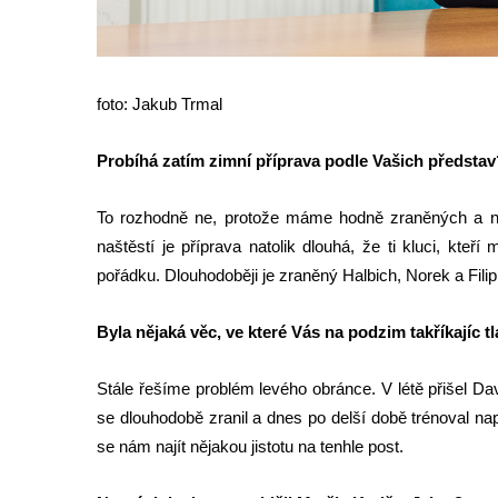
v
y
d
foto: Jakub Trmal
r
u
Probíhá zatím zimní příprava podle Vašich představ
h
o
To rozhodně ne, protože máme hodně zraněných a ne
l
naštěstí je příprava natolik dlouhá, že ti kluci, kte
i
pořádku. Dlouhodoběji je zraněný Halbich, Norek a Filip, 
g
o
Byla nějaká věc, ve které Vás na podzim takříkajíc tla
v
é
Stále řešíme problém levého obránce. V létě přišel D
h
se dlouhodobě zranil a dnes po delší době trénoval nap
o
se nám najít nějakou jistotu na tenhle post.
t
ý