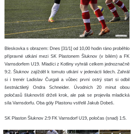
Bleskovka s obrazem: Dnes [31/1] od 10,00 hodin ráno proběhlo
přípravné utkání mezi SK Plastonem Šluknov (v bílém) a FK
Varnsdorfem U19. Mladíci z Kotliny vyhráli celkem jednoznačně
9:2.
Šluknov zajížděl k tomuto utkání v jedenácti lidech. Zahrál
si i trenér Ladislav Čurgali a vůbec první ostrý start si odbil
šestnáctiletý Ondra Schneider. Úvodních 20 minut obou
poločasů šluknovští drželi krok, ale pak se projevila mladická
síla Varnsdorfu. Oba góly Plastonu vstřelil Jakub Dobeš.
SK Plaston Šluknov 2:9 FK Varnsdorf U19, poločas (snad) 1:5.