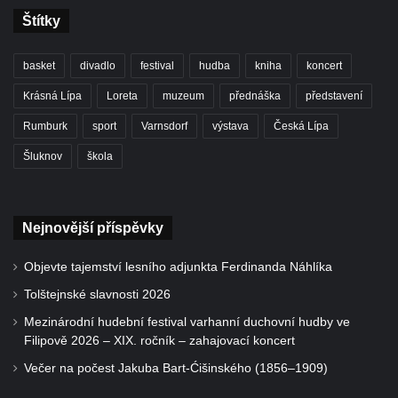
Štítky
basket
divadlo
festival
hudba
kniha
koncert
Krásná Lípa
Loreta
muzeum
přednáška
představení
Rumburk
sport
Varnsdorf
výstava
Česká Lípa
Šluknov
škola
Nejnovější příspěvky
Objevte tajemství lesního adjunkta Ferdinanda Náhlíka
Tolštejnské slavnosti 2026
Mezinárodní hudební festival varhanní duchovní hudby ve
Filipově 2026 – XIX. ročník – zahajovací koncert
Večer na počest Jakuba Bart-Ćišinského (1856–1909)