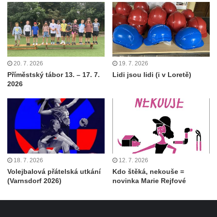
20. 7. 2026
19. 7. 2026
Příměstský tábor 13. – 17. 7.
Lidi jsou lidi (i v Loretě)
2026
18. 7. 2026
12. 7. 2026
Volejbalová přátelská utkání
Kdo štěká, nekouše =
(Varnsdorf 2026)
novinka Marie Rejfové