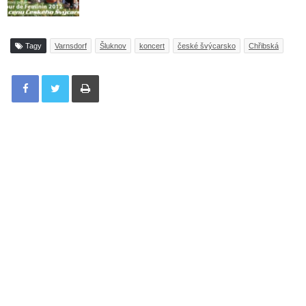
Tagy
Varnsdorf
Šluknov
koncert
české švýcarsko
Chřibská
Tisknout