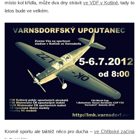
místo kol křídla, může dva dny strávit
ve VDF v Kotlině
, tady to
letos bude ve velkém.
Kromě sportu ale taktéž něco pro ducha –
ve Chřibské začíná