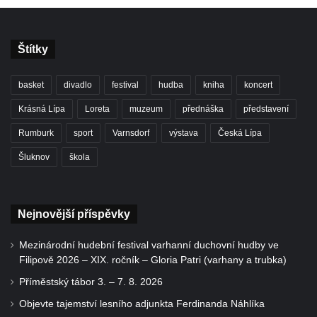
Štítky
basket
divadlo
festival
hudba
kniha
koncert
Krásná Lípa
Loreta
muzeum
přednáška
představení
Rumburk
sport
Varnsdorf
výstava
Česká Lípa
Šluknov
škola
Nejnovější příspěvky
Mezinárodní hudební festival varhanní duchovní hudby ve
Filipově 2026 – XIX. ročník – Gloria Patri (varhany a trubka)
Příměstský tábor 3. – 7. 8. 2026
Objevte tajemství lesního adjunkta Ferdinanda Náhlíka