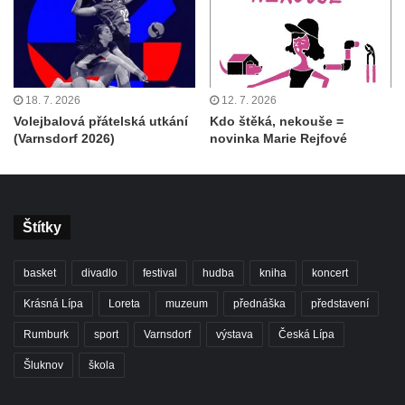
18. 7. 2026
12. 7. 2026
Volejbalová přátelská utkání
Kdo štěká, nekouše =
(Varnsdorf 2026)
novinka Marie Rejfové
Štítky
basket
divadlo
festival
hudba
kniha
koncert
Krásná Lípa
Loreta
muzeum
přednáška
představení
Rumburk
sport
Varnsdorf
výstava
Česká Lípa
Šluknov
škola