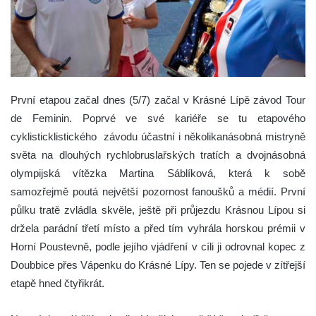
První etapou začal dnes (5/7) začal v Krásné Lípě závod Tour
de Feminin. Poprvé ve své kariéře se tu etapového
cyklisticklistického závodu účastní i několikanásobná mistryně
světa na dlouhých rychlobruslařských tratích a dvojnásobná
olympijská vítězka Martina Sáblíková, která k sobě
samozřejmě poutá největší pozornost fanoušků a médií.
První
půlku tratě zvládla skvěle, ještě při průjezdu Krásnou Lípou si
držela parádní třetí místo a před tím vyhrála horskou prémii v
Horní Poustevně, podle jejího vjádření v cíli ji odrovnal kopec z
Doubbice přes Vápenku do Krásné Lípy. Ten se pojede v zítřejší
etapě hned čtyřikrát.