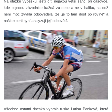
Na otázku výběžku, jestli cítí nějakou větší šanci při časovce,
kde pojedou závodnice každá za sebe a ne v balíku, na což
není moc zvyklá odpověděla, že „je to tam dost po rovině“ a
naši experti nyní analyzují její odpověď.
Všechno ostatní dneska vyhrála ruska Larisa Panková, která