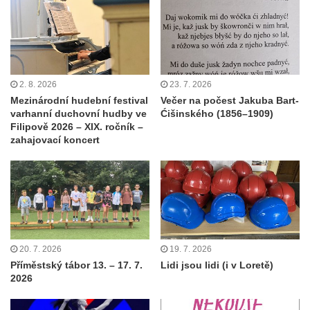
2. 8. 2026
23. 7. 2026
Mezinárodní hudební festival
Večer na počest Jakuba Bart-
varhanní duchovní hudby ve
Ćišinského (1856–1909)
Filipově 2026 – XIX. ročník –
zahajovací koncert
20. 7. 2026
19. 7. 2026
Příměstský tábor 13. – 17. 7.
Lidi jsou lidi (i v Loretě)
2026