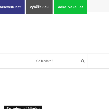
naseveru.net
výběžek.eu
cokolivokoli.cz
Související články