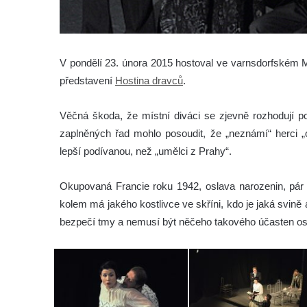
V pondělí 23. února 2015 hostoval ve varnsdorfském 
představení
Hostina dravců
.
Věčná škoda, že místní diváci se zjevně rozhodují pod
zaplněných řad mohlo posoudit, že „neznámí“ herci
lepší podívanou, než „umělci z Prahy“.
Okupovaná Francie roku 1942, oslava narozenin, pár p
kolem má jakého kostlivce ve skříni, kdo je jaká svině a
bezpečí tmy a nemusí být něčeho takového účasten oso