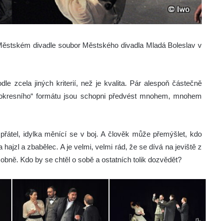
Městském divadle soubor Městského divadla Mladá Boleslav v
le zcela jiných kriterií, než je kvalita. Pár alespoň částečně
 „okresního“ formátu jsou schopni předvést mnohem, mnohem
řátel, idylka měnící se v boj. A člověk může přemýšlet, kdo
 hajzl a zbabělec. A je velmi, velmi rád, že se dívá na jeviště z
bně. Kdo by se chtěl o sobě a ostatních tolik dozvědět?