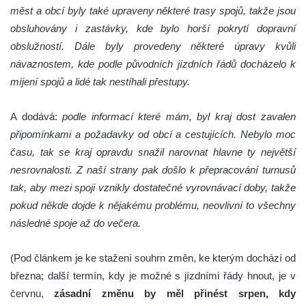
měst a obcí byly také upraveny některé trasy spojů, takže jsou
obsluhovány i zastávky, kde bylo horší pokrytí dopravní
obslužností. Dále byly provedeny některé úpravy kvůli
návaznostem, kde podle původních jízdních řádů docházelo k
míjení spojů a lidé tak nestíhali přestupy.
A dodává:
podle informací které mám, byl kraj dost zavalen
připomínkami a požadavky od obcí a cestujících. Nebylo moc
času, tak se kraj opravdu snažil narovnat hlavne ty největší
nesrovnalosti. Z naší strany pak došlo k přepracování turnusů
tak, aby mezi spoji vznikly dostatečné vyrovnávací doby, takže
pokud někde dojde k nějakému problému, neovlivní to všechny
následné spoje až do večera.
(Pod článkem je ke stažení souhrn změn, ke kterým dochází od
března; další termín, kdy je možné s jízdními řády hnout, je v
červnu,
zásadní změnu by měl přinést srpen, kdy