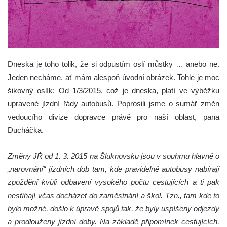
Dneska je toho tolik, že si odpustím oslí můstky … anebo ne.
Jeden necháme, ať mám alespoň úvodní obrázek. Tohle je moc
šikovný oslík:
Od 1/3/2015, což je dneska, platí ve výběžku
upravené jízdní řády autobusů. Poprosili jsme o sumář změn
vedoucího divize dopravce právě pro naší oblast, pana
Ducháčka.
Změny JŘ od 1. 3. 2015 na Šluknovsku jsou v souhrnu hlavně o
„narovnání“ jízdních dob tam, kde pravidelně autobusy nabírají
zpoždění kvůli odbavení vysokého počtu cestujících a ti pak
nestíhají včas docházet do zaměstnání a škol. Tzn., tam kde to
bylo možné, došlo k úpravě spojů tak, že byly uspíšeny odjezdy
a prodlouženy jízdní doby. Na základě připomínek cestujících,