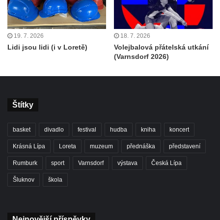
19. 7. 2026
18. 7. 2026
Lidi jsou lidi (i v Loretě)
Volejbalová přátelská utkání
(Varnsdorf 2026)
Štítky
basket
divadlo
festival
hudba
kniha
koncert
Krásná Lípa
Loreta
muzeum
přednáška
představení
Rumburk
sport
Varnsdorf
výstava
Česká Lípa
Šluknov
škola
Nejnovější příspěvky