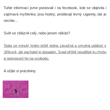
Tuhle informaci jsme postovali i na fecebook, kde se objevila i
zajímavá myšlenka: jsou hodný, prodávají levný cigarety, tak je
nechte…
Svět se zbláznil celý, nebo jenom někdo?
Stala se minulý týden ještě jedna závažná a smutná událost v
Jiříkově, ale pachatel je dopaden. Snad příště neudělají tu chybu
a nepropustí ho na svobodu.
A užijte si prázdniny.