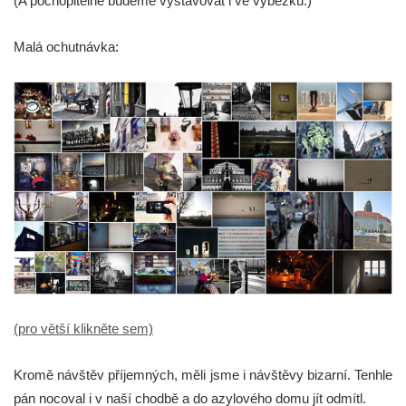
(A pochopitelně budeme vystavovat i ve výbežku.)
Malá ochutnávka:
(pro větší klikněte sem)
Kromě návštěv příjemných, měli jsme i návštěvy bizarní. Tenhle
pán nocoval i v naší chodbě a do azylového domu jít odmítl.