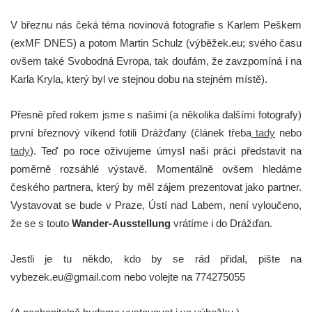
V březnu nás čeká téma novinová fotografie s Karlem Peškem
(exMF DNES) a potom Martin Schulz (výběžek.eu; svého času
ovšem také Svobodná Evropa, tak doufám, že zavzpomíná i na
Karla Kryla, který byl ve stejnou dobu na stejném místě).
Přesně před rokem jsme s našimi (a několika dalšími fotografy)
první březnový víkend fotili Drážďany (článek třeba
tady
nebo
tady
). Teď po roce oživujeme úmysl naši práci představit na
poměrně rozsáhlé výstavě. Momentálně ovšem hledáme
českého partnera, který by měl zájem prezentovat jako partner.
Vystavovat se bude v Praze, Ústí nad Labem, není vyloučeno,
že se s touto
Wander-Ausstellung
vrátíme i do Drážďan.
Jestli je tu někdo, kdo by se rád přidal, pište na
vybezek.eu@gmail.com nebo volejte na 774275055