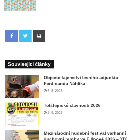
Tisknout
Související články
Objevte tajemství lesního adjunkta
Ferdinanda Náhlíka
6. 8. 2026
Tolštejnské slavnosti 2026
3. 8. 2026
Mezinárodní hudební festival varhanní
duchovní hudby ve Filipově 2026 – XIX.