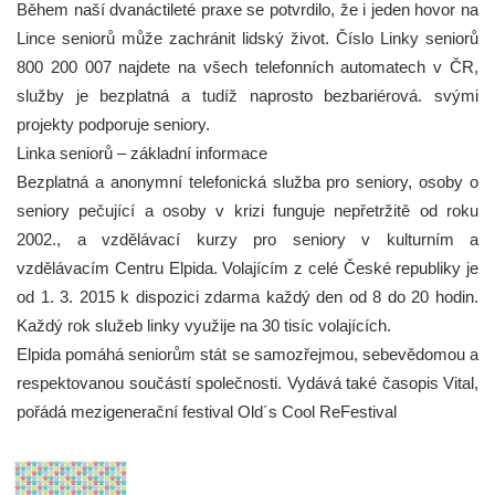
Během naší dvanáctileté praxe se potvrdilo, že i jeden hovor na
Lince seniorů může zachránit lidský život. Číslo Linky seniorů
800 200 007 najdete na všech telefonních automatech v ČR,
služby je bezplatná a tudíž naprosto bezbariérová. svými
projekty podporuje seniory.
Linka seniorů – základní informace
Bezplatná a anonymní telefonická služba pro seniory, osoby o
seniory pečující a osoby v krizi funguje nepřetržitě od roku
2002., a vzdělávací kurzy pro seniory v kulturním a
vzdělávacím Centru Elpida. Volajícím z celé České republiky je
od 1. 3. 2015 k dispozici zdarma každý den od 8 do 20 hodin.
Každý rok služeb linky využije na 30 tisíc volajících.
Elpida pomáhá seniorům stát se samozřejmou, sebevědomou a
respektovanou součástí společnosti. Vydává také časopis Vital,
pořádá mezigenerační festival Old´s Cool ReFestival