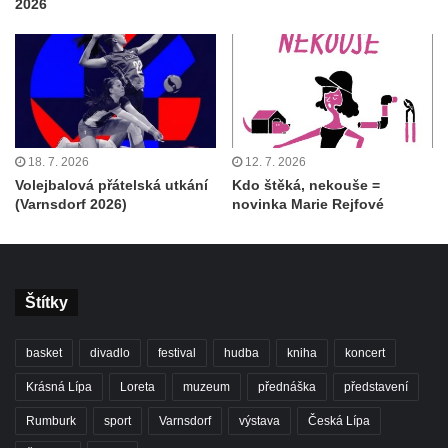
2026
18. 7. 2026
12. 7. 2026
Volejbalová přátelská utkání
Kdo štěká, nekouše =
(Varnsdorf 2026)
novinka Marie Rejfové
Štítky
basket
divadlo
festival
hudba
kniha
koncert
Krásná Lípa
Loreta
muzeum
přednáška
představení
Rumburk
sport
Varnsdorf
výstava
Česká Lípa