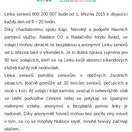
Linka seniorů 800 200 007 bude od 1. března 2015 k dispozici
každý den od 8 – 20 hodin.
Díky charitativnímu spotu Kájo, Nevolej! a podpoře hlavních
partnerů služby, Nadace O2 a Nadačního fondu Avast, se
volající mohou obracet na bezplatnou a anonymní Linku seniorů
od 1. března také o víkendech. Je to dobrá zpráva zejména pro
50 tisíc volajících, kteří se na Linku kvůli absenci víkendových
služeb každý rok nedovolali.
Linka seniorů pomáhá seniorům v obtížných životních
situacích. Ročně pomůže až 30 tisícům seniorů, pečujících a
osob v krizi. Ať volající trápí samota, uvažují o sebevraždě, stali
se obětí podvodné činnosti nebo se potýkají se špatnými
rodinnými vztahy, anonymní a bezplatná pomoc linky je
nadosah. Díky anonymitě hovorů mohou bez pocitu viny mluvit
o tom, za co se mnohdy hluboce stydí, mnohé hovory začínají
pláčem.