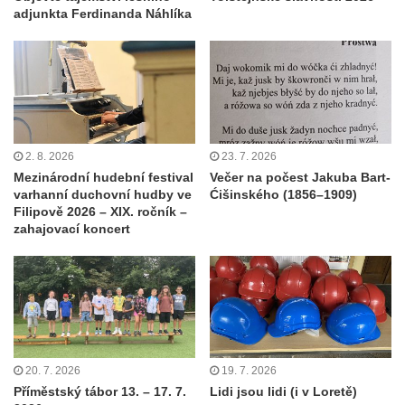
adjunkta Ferdinanda Náhlíka
2. 8. 2026
23. 7. 2026
Mezinárodní hudební festival
Večer na počest Jakuba Bart-
varhanní duchovní hudby ve
Ćišinského (1856–1909)
Filipově 2026 – XIX. ročník –
zahajovací koncert
20. 7. 2026
19. 7. 2026
Příměstský tábor 13. – 17. 7.
Lidi jsou lidi (i v Loretě)