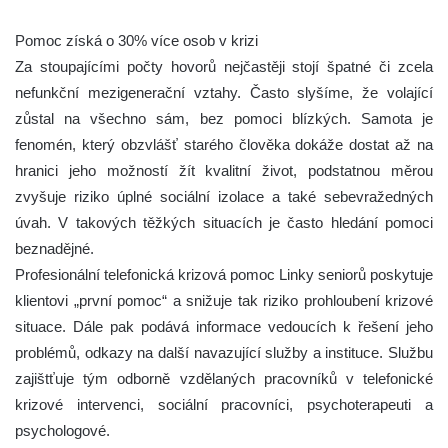
Pomoc získá o 30% více osob v krizi
Za stoupajícími počty hovorů nejčastěji stojí špatné či zcela
nefunkční mezigenerační vztahy. Často slyšíme, že volající
zůstal na všechno sám, bez pomoci blízkých. Samota je
fenomén, který obzvlášť starého člověka dokáže dostat až na
hranici jeho možností žít kvalitní život, podstatnou měrou
zvyšuje riziko úplné sociální izolace a také sebevražedných
úvah. V takových těžkých situacích je často hledání pomoci
beznadějné.
Profesionální telefonická krizová pomoc Linky seniorů poskytuje
klientovi „první pomoc“ a snižuje tak riziko prohloubení krizové
situace. Dále pak podává informace vedoucích k řešení jeho
problémů, odkazy na další navazující služby a instituce. Službu
zajištťuje tým odborně vzdělaných pracovníků v telefonické
krizové intervenci, sociální pracovníci, psychoterapeuti a
psychologové.