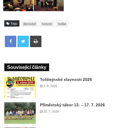
Tagy
Varnsdorf
koncert
hudba
Tisknout
Související články
Tolštejnské slavnosti 2026
3. 8. 2026
Příměstský tábor 13. – 17. 7. 2026
20. 7. 2026