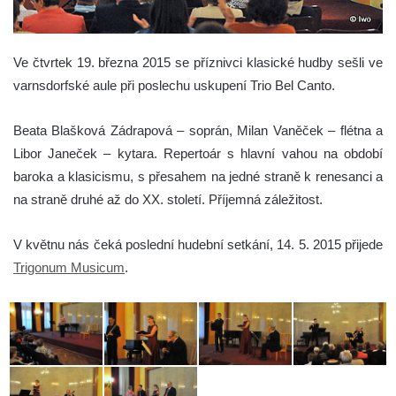
Ve čtvrtek 19. března 2015 se příznivci klasické hudby sešli ve
varnsdorfské aule při poslechu uskupení Trio Bel Canto.
Beata Blašková Zádrapová – soprán, Milan Vaněček – flétna a
Libor Janeček – kytara. Repertoár s hlavní vahou na období
baroka a klasicismu, s přesahem na jedné straně k renesanci a
na straně druhé až do XX. století. Příjemná záležitost.
V květnu nás čeká poslední hudební setkání, 14. 5. 2015 přijede
Trigonum Musicum
.