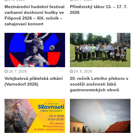
Mezinárodní hudební festival
Příměstský tábor 13. – 17. 7.
varhanní duchovní hudby ve
2026
Filipově 2026 – XIX. ročník –
zahajovací koncert
18. 7. 2026
24. 6. 2026
Volejbalová přátelská utkání
20. ročník Letního přeboru v
(Varnsdorf 2026)
soutěži zručnosti žáků
gastronomických oborů