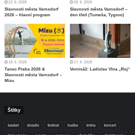
22. 6. 2026
20. 6. 2026
Slavnosti města Varnsdorf
Slavnosti města Varnsdorf –
2026 – hlavní program
den třetí (Tumeša, Tygroo)
19. 6. 2026
17. 6. 2026
Tanec Praha 2026 &
Vernisáž: Ladislav Vlna „Roj“
Slavnosti města Varnsdorf –
Mizu
Štítky
basket
divadlo
festival
hudba
kniha
koncert