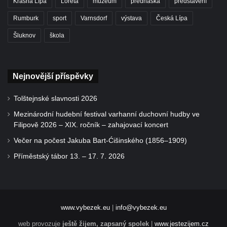
Krásná Lípa
Loreta
muzeum
přednáška
představení
Rumburk
sport
Varnsdorf
výstava
Česká Lípa
Šluknov
škola
Nejnovější příspěvky
Tolštejnské slavnosti 2026
Mezinárodní hudební festival varhanní duchovní hudby ve
Filipově 2026 – XIX. ročník – zahajovací koncert
Večer na počest Jakuba Bart-Ćišinského (1856–1909)
Příměstský tábor 13. – 17. 7. 2026
www.vybezek.eu
|
info@vybezek.eu
web provozuje
ještě žijem, zapsaný spolek
|
www.jestezijem.cz