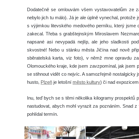
Dodatečně se omlouvám všem vystavovatelům ze zahra
nebylo jich tu málo). Já je ale úplně vynechal, protož
s výjimkou litevského medového perníku, který jsme d
zakecal. Třeba s grabštejnským Miroslavem Nezmare
napsané asi nevypadá nejlíp, ale jeho sladkosti podl
skvostné! Nebo u stánku města Jičína nad nově při
sběratelská karta, viz foto), v němž mne opravdu za
Olomouckého kraje, kde jsem zavzpomínal, jak jsem 
se stihnout vidět co nejvíc. A samozřejmě nostalgicky
husto,
Plzeň
je letošní
město kultury
) či nad expozice
Inu, teď bych se s těmi několika kilogramy prospektů p
nastudovat, abych mohl vyrazit za poznáním. Snad z t
pohlídal termín.