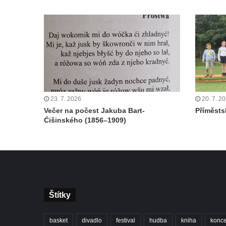
23. 7. 2026
20. 7. 2
Večer na počest Jakuba Bart-
Příměstsk
Ćišinského (1856–1909)
Štítky
basket
divadlo
festival
hudba
kniha
konce