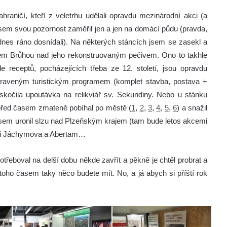
ničí, kteří z veletrhu udělali opravdu mezinárodní akci (a
e jsem svou pozornost zaměřil jen a jen na domácí půdu (pravda,
nes ráno dosnídali). Na některých stáncích jsem se zasekl a
m Brůhou nad jeho rekonstruovaným pečivem. Ono to takhle
e receptů, pocházejících třeba ze 12. století, jsou opravdu
praveným turistickým programem (komplet stavba, postava +
skočila upoutávka na relikviář sv. Sekundiny. Nebo u stánku
před časem zmateně pobíhal po městě (
1
,
2
,
3
,
4
,
5
,
6
) a snažil
 jsem uronil slzu nad Plzeňským krajem (tam bude letos akcemi
mi Jáchymova a Abertam…
otřeboval na delší dobu někde zavřít a pěkně je chtěl probrat a
oho časem taky něco budete mít. No, a já abych si příští rok