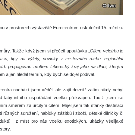
ou v prostorech výstaviště Eurocentrum uskutečnil 15. ročníku
 můry. Takže když jsem si přečetl upoutávku „
Cílem veletrhu je
su, tipy na výlety, novinky z cestovního ruchu, regionální
trh propagován mottem Liberecký kraj jako na dlani, kterým
em a jen hledal termín, kdy bych se dojel podívat.
centra nachází jsem věděl, ale zajít dovnitř zatím nikdy nebyl
d labyrintního uspořádání vcelku překvapen. Tudíž jsem se
étním směrem za určitým cílem. Míjel jsem tak stánky destinací
sti různých sdružení, nabídky zážitků i zboží, dětské dílničky či
duktů i z míst pro nás vcelku exotických, ukázky všelijaké
story.