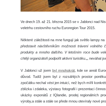
Ve dnech 19. až 21. března 2015 se v Jablonci nad Nis
veletrhu cestovního ruchu Euroregion Tour 2015.
Některé záležitosti na mne fungují jak světlo lampy na
představit návštěvníkům možnosti trávení volného ča
produkty a mnoho dalšího. V letošním roce bude vele
chtějí organizátoři podpořit aktivní turistiku.
„, neváhal js
V Jablonci už jsem
byl mnohokrát
, kde se areál Euro
důvod. Tudíž jsem byl z rozsáhlých prostor poněku
zpočátku nechal vést jen intuicí, než bych mířil konkr
zblízka i zdaleka, výstavy fotografií i prezentaci činno
ukázky exponátů z IQlandie, prodej regionálních pro
výroby,a stále a stále se přede mnou otevíraly nové pro