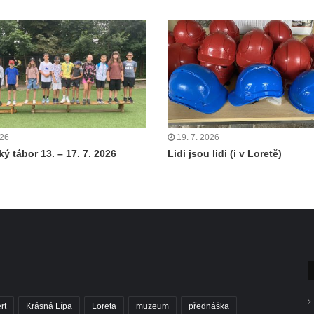
026
19. 7. 2026
ý tábor 13. – 17. 7. 2026
Lidi jsou lidi (i v Loretě)
rt
Krásná Lípa
Loreta
muzeum
přednáška