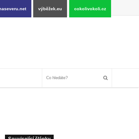
naseveru.net
výběžek.eu
cokolivokoli.cz
Související články