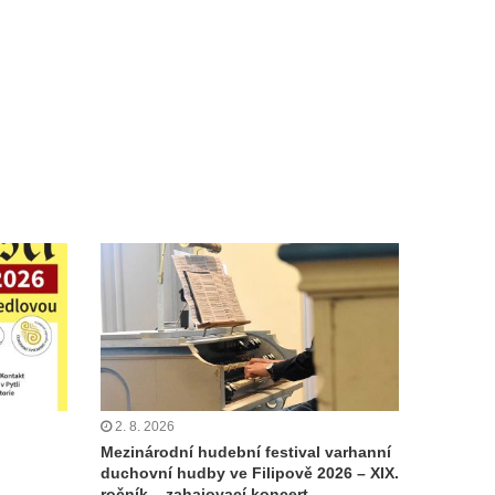
2. 8. 2026
Mezinárodní hudební festival varhanní
duchovní hudby ve Filipově 2026 – XIX.
ročník – zahajovací koncert