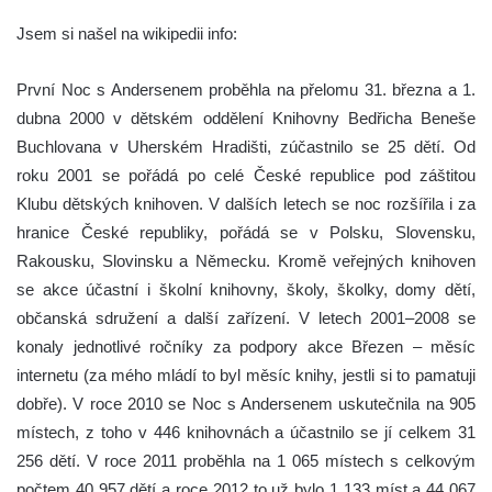
Jsem si našel na wikipedii info:
První Noc s Andersenem proběhla na přelomu 31. března a 1.
dubna 2000 v dětském oddělení Knihovny Bedřicha Beneše
Buchlovana v Uherském Hradišti, zúčastnilo se 25 dětí. Od
roku 2001 se pořádá po celé České republice pod záštitou
Klubu dětských knihoven. V dalších letech se noc rozšířila i za
hranice České republiky, pořádá se v Polsku, Slovensku,
Rakousku, Slovinsku a Německu. Kromě veřejných knihoven
se akce účastní i školní knihovny, školy, školky, domy dětí,
občanská sdružení a další zařízení. V letech 2001–2008 se
konaly jednotlivé ročníky za podpory akce Březen – měsíc
internetu (za mého mládí to byl měsíc knihy, jestli si to pamatuji
dobře). V roce 2010 se Noc s Andersenem uskutečnila na 905
místech, z toho v 446 knihovnách a účastnilo se jí celkem 31
256 dětí. V roce 2011 proběhla na 1 065 místech s celkovým
počtem 40 957 dětí a roce 2012 to už bylo 1 133 míst a 44 067