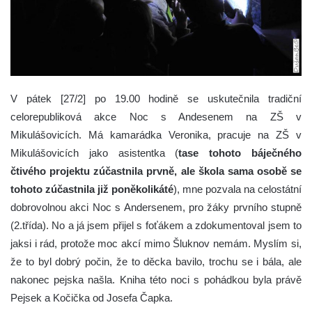
V pátek [27/2] po 19.00 hodině se uskutečnila tradiční
celorepubliková akce Noc s Andesenem na ZŠ v
Mikulášovicích.
Má kamarádka Veronika, pracuje na ZŠ v
Mikulášovicích jako asistentka (
ta
se tohoto báječného
čtivého projektu zúčastnila prvně, ale škola sama osobě se
tohoto zúčastnila již poněkolikáté
), mne pozvala na celostátní
dobrovolnou akci Noc s Andersenem, pro žáky prvního stupně
(2.třída). No a já jsem přijel s foťákem a zdokumentoval jsem to
jaksi i rád, protože moc akcí mimo Šluknov nemám. Myslím si,
že to byl dobrý počin, že to děcka bavilo, trochu se i bála, ale
nakonec pejska našla. Kniha této noci s pohádkou byla právě
Pejsek a Kočička od Josefa Čapka.