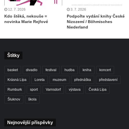
12. 7. 2026
3. 7. 2026
Kdo štěká, nekouše =
Podpořte vydání knihy České
novinka Marie Rejfové
Nizozemí / Böhmisches
Niederland
Štítky
basket
divadlo
festival
hudba
kniha
koncert
Krásná Lípa
Loreta
muzeum
přednáška
představení
Rumburk
sport
Varnsdorf
výstava
Česká Lípa
Šluknov
škola
Nejnovější příspěvky