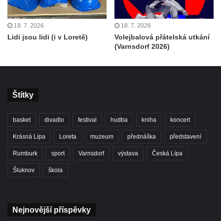
19. 7. 2026
18. 7. 2026
Lidi jsou lidi (i v Loretě)
Volejbalová přátelská utkání
(Varnsdorf 2026)
Štítky
basket
divadlo
festival
hudba
kniha
koncert
Krásná Lípa
Loreta
muzeum
přednáška
představení
Rumburk
sport
Varnsdorf
výstava
Česká Lípa
Šluknov
škola
Nejnovější příspěvky