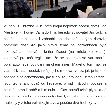
V úterý 31. března 2015 přes krajní nepřízeň počasí dorazil do
Městské knihovny Varnsdorf na besedu spisovatel
Jiří Šulc
a
naštěstí se nenechali zahanbit ani domácí, kterých dorazilo
poměrně dost.
Ač jako hlavní téma na pozvánkách byla
inzerována především kniha Zrádci (na místě ke koupi),
zajímavá pro náš region tím, že se odehrává ve Varnsdorfu,
pojal autor své povídání mnohem šířeji. Mluvil o tom, jak se
vlastně k psaní dostal, jaká je jeho metoda tvorby, jak je historie
ohebná a nejednoznačná, jak ti, co jsou pro jednu stranu zrádci,
jsou pro stranu opačnou hrdinové, o naší národní povaze a
neúctě sama k sobě a k minulosti. Čas neuvěřitelně plynul a ač
na začátku svého povídání autor tvrdil, že mluví vlastně nerad a
málo, byly z toho velmi zajímavé a poučné dvě hodinky…