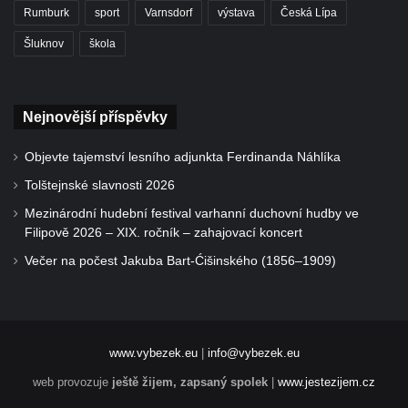
Rumburk
sport
Varnsdorf
výstava
Česká Lípa
Šluknov
škola
Nejnovější příspěvky
Objevte tajemství lesního adjunkta Ferdinanda Náhlíka
Tolštejnské slavnosti 2026
Mezinárodní hudební festival varhanní duchovní hudby ve
Filipově 2026 – XIX. ročník – zahajovací koncert
Večer na počest Jakuba Bart-Ćišinského (1856–1909)
www.vybezek.eu
|
info@vybezek.eu
web provozuje
ještě žijem, zapsaný spolek
|
www.jestezijem.cz