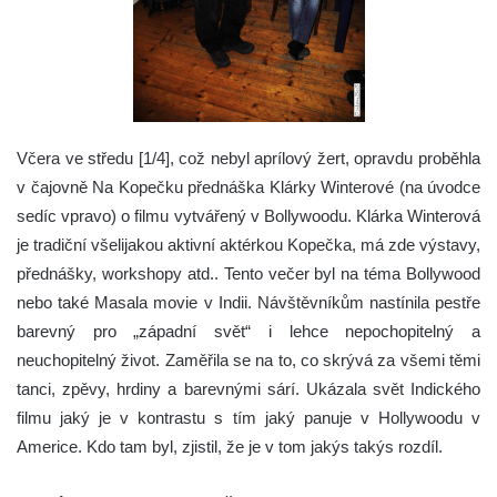
Včera ve středu [1/4], což nebyl aprílový žert, opravdu proběhla
v čajovně Na Kopečku přednáška Klárky Winterové (na úvodce
sedíc vpravo) o filmu vytvářený v Bollywoodu.
Klárka Winterová
je tradiční všelijakou aktivní aktérkou Kopečka, má zde výstavy,
přednášky, workshopy atd.. Tento večer byl na téma Bollywood
nebo také Masala movie v Indii. Návštěvníkům nastínila pestře
barevný pro „západní svět“ i lehce nepochopitelný a
neuchopitelný život. Zaměřila se na to, co skrývá za všemi těmi
tanci, zpěvy, hrdiny a barevnými sárí. Ukázala svět Indického
filmu jaký je v kontrastu s tím jaký panuje v Hollywoodu v
Americe. Kdo tam byl, zjistil, že je v tom jakýs takýs rozdíl.