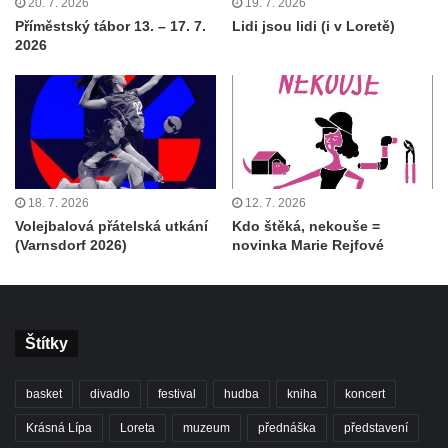
20. 7. 2026
19. 7. 2026
Příměstský tábor 13. – 17. 7.
Lidi jsou lidi (i v Loretě)
2026
18. 7. 2026
12. 7. 2026
Volejbalová přátelská utkání
Kdo štěká, nekouše =
(Varnsdorf 2026)
novinka Marie Rejfové
Štítky
basket
divadlo
festival
hudba
kniha
koncert
Krásná Lípa
Loreta
muzeum
přednáška
představení