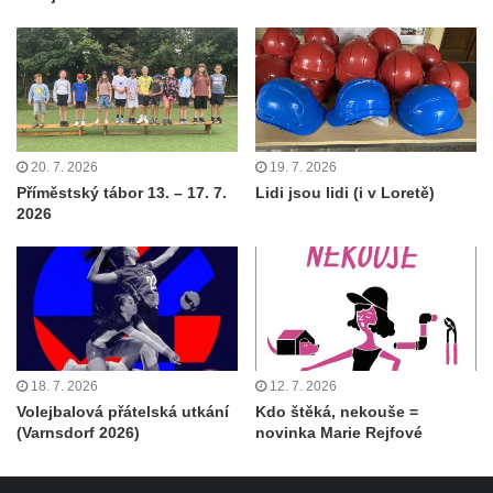
20. 7. 2026
19. 7. 2026
Příměstský tábor 13. – 17. 7.
Lidi jsou lidi (i v Loretě)
2026
18. 7. 2026
12. 7. 2026
Volejbalová přátelská utkání
Kdo štěká, nekouše =
(Varnsdorf 2026)
novinka Marie Rejfové