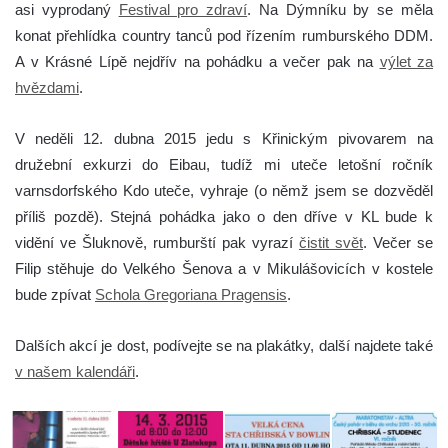
asi vyprodaný
Festival pro zdraví
. Na Dýmníku by se měla
konat přehlídka country tanců pod řízením rumburského DDM.
A v Krásné Lípě nejdřív na pohádku a večer pak na
výlet za
hvězdami
.
V neděli 12. dubna 2015 jedu s Křinickým pivovarem na
družební exkurzi do Eibau, tudíž mi uteče letošní ročník
varnsdorfského Kdo uteče, vyhraje (o němž jsem se dozvěděl
příliš pozdě)
. Stejná pohádka jako o den dříve v KL bude k
vidění ve Šluknově, rumburští pak vyrazí
čistit svět
. Večer se
Filip stěhuje do Velkého Šenova a v Mikulášovicích v kostele
bude zpívat
Schola Gregoriana Pragensis
.
Dalších akcí je dost, podívejte se na plakátky, další najdete také
v našem kalendáři
.