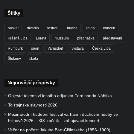
Štítky
basket
divadlo
festival
hudba
kniha
koncert
Krásná Lípa
Loreta
muzeum
přednáška
představení
Rumburk
sport
Varnsdorf
výstava
Česká Lípa
Šluknov
škola
Nejnovější příspěvky
Objevte tajemství lesního adjunkta Ferdinanda Náhlíka
Tolštejnské slavnosti 2026
Mezinárodní hudební festival varhanní duchovní hudby ve
Filipově 2026 – XIX. ročník – zahajovací koncert
Večer na počest Jakuba Bart-Ćišinského (1856–1909)