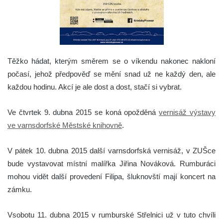
Těžko hádat, kterým směrem se o víkendu nakonec nakloní
počasí, jehož předpověď se mění snad už ne každý den, ale
každou hodinu. Akcí je ale dost a dost, stačí si vybrat.
Ve čtvrtek 9. dubna 2015 se koná opožděná
vernisáž výstavy
ve varnsdorfské Městské knihovně
.
V pátek 10. dubna 2015 další varnsdorfská vernisáž, v ZUŠce
bude vystavovat místní malířka Jiřina Nováková
. Rumburáci
mohou vidět další provedení Filipa, šluknovští mají koncert na
zámku.
V
sobotu 11. dubna 2015 v rumburské Střelnici už v tuto chvíli