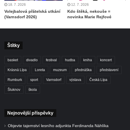
18. 7. 2026
12. 7. 2026
Volejbalová přátelská utkání
Kdo štěká, nekouše =
(Varnsdorf 2026)
novinka Marie Rejfové
Štítky
basket
divadlo
festival
hudba
kniha
koncert
Krásná Lípa
Loreta
muzeum
přednáška
představení
Rumburk
sport
Varnsdorf
výstava
Česká Lípa
Šluknov
škola
Nejnovější příspěvky
Objevte tajemství lesního adjunkta Ferdinanda Náhlíka