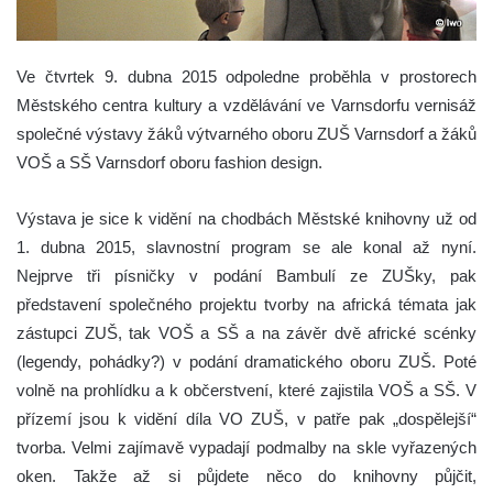
Ve čtvrtek 9. dubna 2015 odpoledne proběhla v prostorech
Městského centra kultury a vzdělávání ve Varnsdorfu vernisáž
společné výstavy žáků výtvarného oboru ZUŠ Varnsdorf a žáků
VOŠ a SŠ Varnsdorf oboru fashion design.
Výstava je sice k vidění na chodbách Městské knihovny už od
1. dubna 2015, slavnostní program se ale konal až nyní.
Nejprve tři písničky v podání Bambulí ze ZUŠky, pak
představení společného projektu tvorby na africká témata jak
zástupci ZUŠ, tak VOŠ a SŠ a na závěr dvě africké scénky
(legendy, pohádky?) v podání dramatického oboru ZUŠ. Poté
volně na prohlídku a k občerstvení, které zajistila VOŠ a SŠ. V
přízemí jsou k vidění díla VO ZUŠ, v patře pak „dospělejší“
tvorba. Velmi zajímavě vypadají podmalby na skle vyřazených
oken. Takže až si půjdete něco do knihovny půjčit,