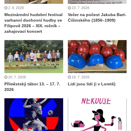
2. 8. 2026
23. 7. 2026
Mezinárodní hudební festival
Večer na počest Jakuba Bart-
varhanní duchovní hudby ve
Ćišinského (1856–1909)
Filipově 2026 – XIX. ročník –
zahajovací koncert
20. 7. 2026
19. 7. 2026
Příměstský tábor 13. – 17. 7.
Lidi jsou lidi (i v Loretě)
2026